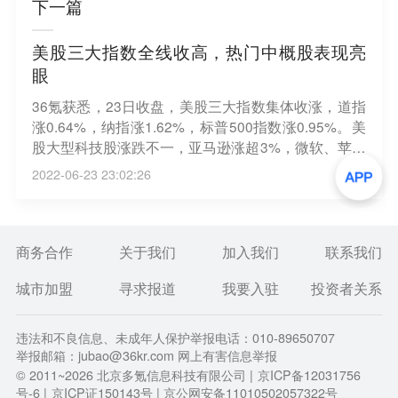
下一篇
美股三大指数全线收高，热门中概股表现亮
眼
36氪获悉，23日收盘，美股三大指数集体收涨，道指
涨0.64%，纳指涨1.62%，标普500指数涨0.95%。美
股大型科技股涨跌不一，亚马逊涨超3%，微软、苹果
涨超2%，特斯拉跌0.43%，谷歌涨0.58%，Meta、Ne
2022-06-23 23:02:26
tflix涨超1%；热门中概股多数收涨，拼多多、阿里巴
巴、理想汽车涨超6%，B站涨超4%，爱奇艺、36氪
涨超3%，百度、蔚来涨超2%，小鹏汽车涨超7%，新
东方跌超8%。
商务合作
关于我们
加入我们
联系我们
城市加盟
寻求报道
我要入驻
投资者关系
违法和不良信息、未成年人保护举报电话：010-89650707
举报邮箱：jubao@36kr.com 网上有害信息举报
© 2011~
2026
北京多氪信息科技有限公司 |
京ICP备12031756
号-6
|
京ICP证150143号
| 京公网安备11010502057322号