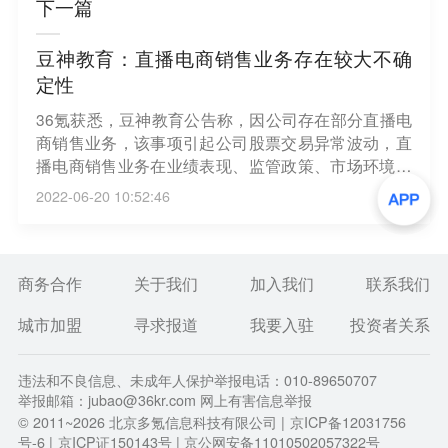
下一篇
豆神教育：直播电商销售业务存在较大不确
定性
36氪获悉，豆神教育公告称，因公司存在部分直播电
商销售业务，该事项引起公司股票交易异常波动，直
播电商销售业务在业绩表现、监管政策、市场环境等
方面存在较大不确定性，回复关注函时未能完全揭示
2022-06-20 10:52:46
相关风险，部分内容尚需进一步补充完善。
商务合作
关于我们
加入我们
联系我们
城市加盟
寻求报道
我要入驻
投资者关系
违法和不良信息、未成年人保护举报电话：010-89650707
举报邮箱：jubao@36kr.com 网上有害信息举报
© 2011~
2026
北京多氪信息科技有限公司 |
京ICP备12031756
号-6
|
京ICP证150143号
| 京公网安备11010502057322号