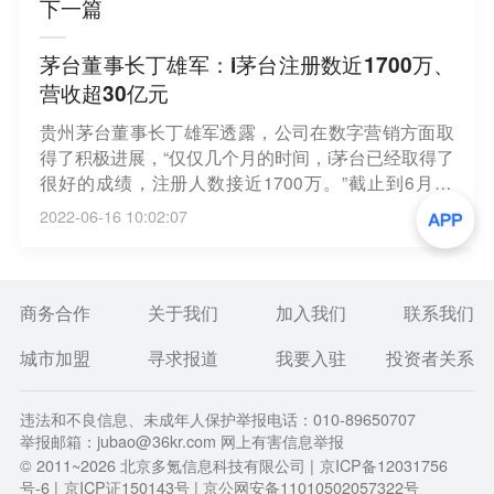
下一篇
茅台董事长丁雄军：i茅台注册数近1700万、
营收超30亿元
贵州茅台董事长丁雄军透露，公司在数字营销方面取
得了积极进展，“仅仅几个月的时间，i茅台已经取得了
很好的成绩，注册人数接近1700万。”截止到6月14
号，i茅台已实现营业收入30亿~40亿元。今年4月29
2022-06-16 10:02:07
日，丁雄军在贵州茅台业绩说明会上曾对外透露，i茅
台注册总人数突破1146万，收入11.88亿。（每经
网）
商务合作
关于我们
加入我们
联系我们
城市加盟
寻求报道
我要入驻
投资者关系
违法和不良信息、未成年人保护举报电话：010-89650707
举报邮箱：jubao@36kr.com 网上有害信息举报
© 2011~
2026
北京多氪信息科技有限公司 |
京ICP备12031756
号-6
|
京ICP证150143号
| 京公网安备11010502057322号