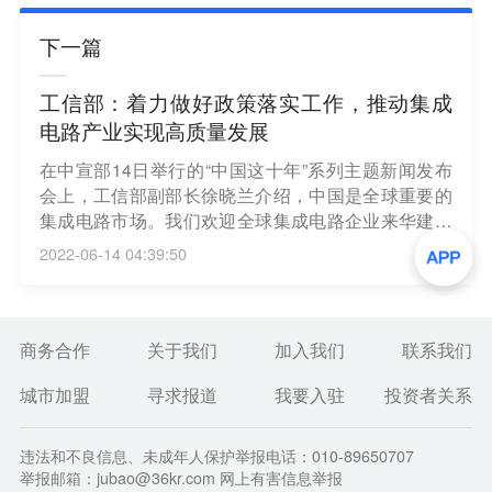
下一篇
工信部：着力做好政策落实工作，推动集成
电路产业实现高质量发展
在中宣部14日举行的“中国这十年”系列主题新闻发布
会上，工信部副部长徐晓兰介绍，中国是全球重要的
集成电路市场。我们欢迎全球集成电路企业来华建设
研发、生产和运营中心，鼓励更多优秀企业家和高素
2022-06-14 04:39:50
质技术、管理人才队伍来华发展，共享市场需求增长
带来的发展红利。我们将着力做好政策落实工作，加
大人才引育力度，务实深化国际合作，加强知识产权
保护，营造公正公平的市场环境，推动集成电路产业
商务合作
关于我们
加入我们
联系我们
实现高质量发展。（第一财经）
城市加盟
寻求报道
我要入驻
投资者关系
违法和不良信息、未成年人保护举报电话：010-89650707
举报邮箱：jubao@36kr.com 网上有害信息举报