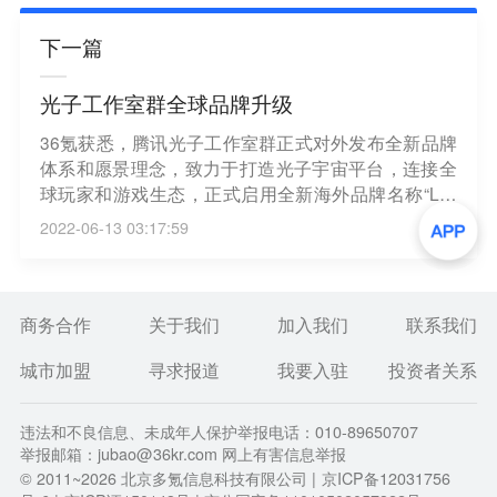
下一篇
光子工作室群全球品牌升级
36氪获悉，腾讯光子工作室群正式对外发布全新品牌
体系和愿景理念，致力于打造光子宇宙平台，连接全
球玩家和游戏生态，正式启用全新海外品牌名称“LIG
HTSPEED STUDIOS”，并同步刷新品牌标识。光子将
2022-06-13 03:17:59
立足于中国，加快拓展全球市场，目前光子已在新加
坡、美国、加拿大、新西兰、日本、韩国、法国、英
国、阿联酋等多个国家及地区开设办公室和布点招
人，计划打造真正的全球化团队。
商务合作
关于我们
加入我们
联系我们
城市加盟
寻求报道
我要入驻
投资者关系
违法和不良信息、未成年人保护举报电话：010-89650707
举报邮箱：jubao@36kr.com 网上有害信息举报
© 2011~
2026
北京多氪信息科技有限公司 |
京ICP备12031756