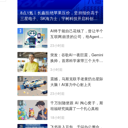
8点1氪丨长鑫拒绝苹果压价，坚持报价高于
三星电子、SK海力士；宇树科技开启科创板I
PO初步询价；韩国宣布进入“国家灾难状态”
AI终于能自己花钱了，曾让半个
互联网崩溃的公司，给Agent做
了个支付宝
23小时前
突发：谷歌AI一夜巨震，Gemini
换帅，首席科学家带三个大牛出
走创业
3小时前
震撼，马斯克联手老黄扔出星际
大脑！AI算力中心射上天
23小时前
千万别随便跟 AI 掏心窝子，斯
坦福研究揭露了一个扎心真相
18小时前
飞书并入豆包、千问办公整合，