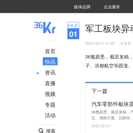
36氪Auto
数字时氪
企业号
未来消费
智能涌现
未来城市
启动Power on
媒体品牌
企业服务
企服点评
36氪出海
36氪研究院
潮生TIDE
36氪企服点评
36Kr研究院
36氪财经
职场bonus
36碳
后浪研究所
36Kr创新咨询
暗涌Waves
硬氪
氪睿研究院
军工板块异
06
月
01
2022-06-01 01:59
分享至
首页
36氪获悉，截至发稿
快讯
子、洪都航空等跟涨。
资讯
直播
最新
推荐
下一篇
创投
财经
视频
汽车
AI
汽车零部件板块
专题
科技
项目推荐
36氪获悉，截至发稿
活动
专精特新
安徽
宝、湖南天雁、贝斯特
2022-06-01
搜索