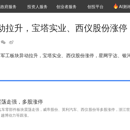
创投发布
项目推荐
核心服务
LP源计划
政府服务
投资人服务
创业者服务
创投平台
AI测
36氪Pro
VClub
VClub投资机构库
创投氪堂
城市之窗
投资机构职位推介
企业入驻
投资人认证
动拉升，宝塔实业、西仪股份涨停
，军工板块异动拉升，宝塔实业、西仪股份涨停，星网宇达、银
震荡走强，多股涨停
，汽车零部件板块震荡走强，威帝股份、英利汽车、西仪股份等多股涨停，浙江世
、越博动力等跟涨。