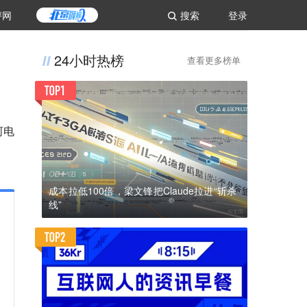
评网
搜索
登录
24小时热榜
查看更多榜单
河电
成本拉低100倍，梁文锋把Claude拉进“斩杀
线”