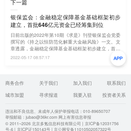
下一篇
银保监会：金融稳定保障基金基础框架初步
建立，首批646亿元资金已经筹集到位
日前出版的2022年第10期《求是》刊登银保监会党委
撰写的《持之以恒防范化解重大金融风险》一文。文
章透露，金融稳定保障基金基础框架初步建立，首批
646亿元资金已经筹集到位，存款保险制度得到加
2022-05-17 08:57:17
强，保险保障基金和信托业保障基金管理办法正在修
订完善。（上证报）
商务合作
关于我们
加入我们
联系我们
城市加盟
寻求报道
我要入驻
投资者关系
违法和不良信息、未成年人保护举报电话：010-89650707
举报邮箱：jubao@36kr.com 网上有害信息举报
© 2011~
2026
北京多氪信息科技有限公司 |
京ICP备12031756
号-6
|
京ICP证150143号
| 京公网安备11010502057322号