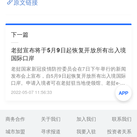
原文链接
下一篇
老挝宣布将于5月9日起恢复开放所有出入境
国际口岸
老挝国家新冠疫情防控委员会在7日下午举行的新闻
发布会上宣布，自5月9日起恢复开放所有出入境国际
口岸。申请入境者可在老挝驻当地使领馆、老挝e-vis
a网站申请签证，或在指定口岸办理落地签证。持有
2022-05-07 11:56:33
新冠疫苗完整接种证明者，无须在出发前或入境后进
行核酸检测；12岁以上无新冠疫苗完整接种证明者，
如果持有入境前48小时内的新冠病毒快速检测阴性结
果，入境后则无须进行病毒检测。入境后感染新冠病
商务合作
关于我们
加入我们
联系我们
毒的外国人须自行负担医疗费。（央视新闻）
城市加盟
寻求报道
我要入驻
投资者关系