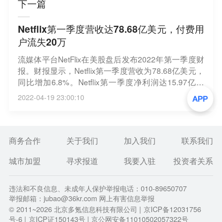
下一篇
Netflix第一季度营收达78.68亿美元，付费用
户流失20万
流媒体平台NetFlix在美股盘后发布2022年第一季度财
报。财报显示，Netflix第一季度营收为78.68亿美元，
同比增加6.8%。Netflix第一季度净利润达15.97亿美
元，同比下降6%，GAAP项下的摊薄每股收益EPS为
2022-04-19 23:00:10
3.53美元。此外，Netflix第一季度新增付费用户减少2
0万，去年一季度时新增用户达398万。受财报影响，
Netflix股价盘后暴跌超25%。（品玩）
商务合作
关于我们
加入我们
联系我们
城市加盟
寻求报道
我要入驻
投资者关系
违法和不良信息、未成年人保护举报电话：010-89650707
举报邮箱：jubao@36kr.com 网上有害信息举报
© 2011~
2026
北京多氪信息科技有限公司 |
京ICP备12031756
号-6
|
京ICP证150143号
| 京公网安备11010502057322号