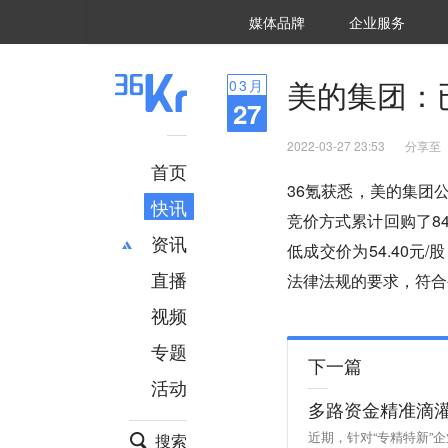
36氪Auto
数字时氪
企业号
未来消费
智能涌现
未来城市
启动Power on
媒体品牌
企业服务
企服点评
36氪出海
36氪研究院
潮生TIDE
36氪企服点评
36Kr研究院
36氪财经
职场bonus
36碳
后浪研究所
36Kr创新咨询
暗涌Waves
硬氪
氪睿研究院
美的集团：已
03
月
27
2022-03-27 23:53
分享至
首页
36氪获悉，美的集团
快讯
竞价方式累计回购了847
资讯
低成交价为54.40元
直播
最新
推荐
法律法规的要求，符合
创投
财经
视频
汽车
AI
专题
科技
项目推荐
下一篇
活动
专精特新
安徽
多路资金精准滴灌
近期，针对“专精特新”
搜索