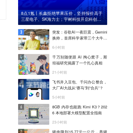
8点1氪丨长鑫拒绝苹果压价，坚持报价高于
三星电子、SK海力士；宇树科技开启科创板I
PO初步询价；韩国宣布进入“国家灾难状态”
突发：谷歌AI一夜巨震，Gemini
换帅，首席科学家带三个大牛出
走创业
6小时前
千万别随便跟 AI 掏心窝子，斯
坦福研究揭露了一个扎心真相
21小时前
飞书并入豆包、千问办公整合，
大厂AI大战从“赛马”到“合兵”？
5小时前
8GB 内存也能跑 Kimi K3？202
6 本地部署大模型配置全指南
23小时前
猪肉降到15.77元一公斤，养猪