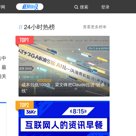
评网
搜索
登录
24小时热榜
查看更多榜单
集中
，最
相关
成本拉低100倍，梁文锋把Claude拉进“斩杀
线”