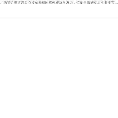
通多元的资金渠道需要直接融资和间接融资双向发力，特别是做好多层次资本市场
建设，并引导私募股权投资和创业投资投早投小；与此同时，鼓励银行制定专项
的过度迷信，更好满足“专精特新”企业需求。（经济参考报）