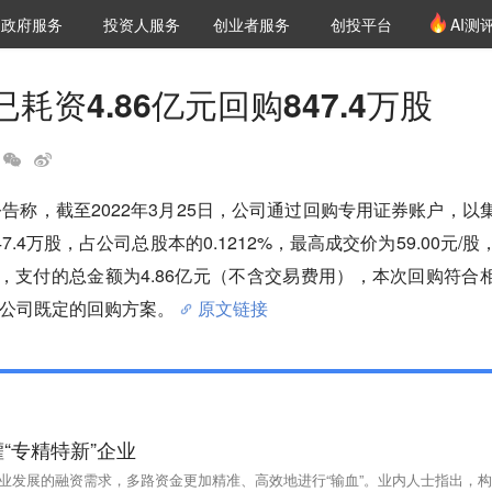
创投发布
项目推荐
核心服务
LP源计划
政府服务
投资人服务
创业者服务
创投平台
AI测
36氪Pro
VClub
VClub投资机构库
创投氪堂
城市之窗
投资机构职位推介
企业入驻
投资人认证
耗资4.86亿元回购847.4万股
公告称，截至2022年3月25日，公司通过回购专用证券账户，以
.4万股，占公司总股本的0.1212%，最高成交价为59.00元/股
/股，支付的总金额为4.86亿元（不含交易费用），本次回购符合
公司既定的回购方案。
原文链接
“专精特新”企业
企业发展的融资需求，多路资金更加精准、高效地进行“输血”。业内人士指出，构