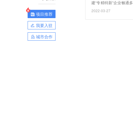
建“专精特新”企业畅
企业上市或挂牌的梯队
2022-03-27
项目推荐
计划，并破除对抵押担保
我要入驻
城市合作