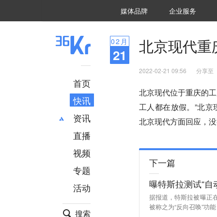
36氪Auto
数字时氪
企业号
未来消费
智能涌现
未来城市
启动Power on
媒体品牌
企业服务
企服点评
36氪出海
36氪研究院
潮生TIDE
36氪企服点评
36Kr研究院
36氪财经
职场bonus
36碳
后浪研究所
36Kr创新咨询
暗涌Waves
硬氪
氪睿研究院
北京现代重
02
月
21
2022-02-21 09:56
分享至
首页
北京现代位于重庆的工
快讯
工人都在放假。”北京
资讯
北京现代方面回应，没
直播
最新
推荐
创投
财经
视频
下一篇
汽车
AI
专题
科技
项目推荐
曝特斯拉测试“自
活动
专精特新
安徽
据报道，特斯拉被曝正
被称之为“反向召唤”功
搜索
向功能。知情人士透露，