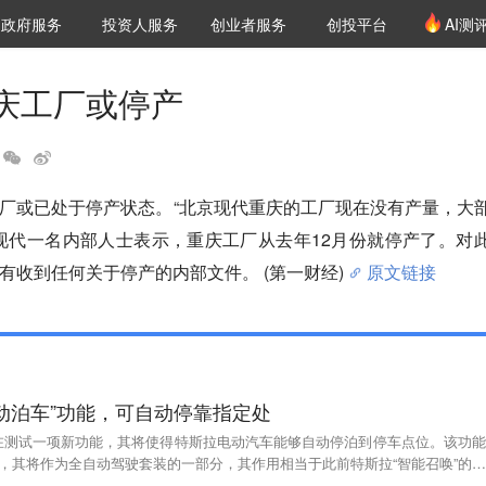
创投发布
项目推荐
核心服务
LP源计划
政府服务
投资人服务
创业者服务
创投平台
AI测
36氪Pro
VClub
VClub投资机构库
创投氪堂
城市之窗
投资机构职位推介
企业入驻
投资人认证
庆工厂或停产
厂或已处于停产状态。“北京现代重庆的工厂现在没有产量，大
现代一名内部人士表示，重庆工厂从去年12月份就停产了。对
有收到任何关于停产的内部文件。 (第一财经)
原文链接
动泊车”功能，可自动停靠指定处
在测试一项新功能，其将使得特斯拉电动汽车能够自动停泊到停车点位。该功能
能，其将作为全自动驾驶套装的一部分，其作用相当于此前特斯拉“智能召唤”的反
当该功能在配备FSD的汽车上发布时，其可能会有一个不一样命名，例如Sma