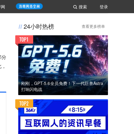
评网
搜索
登录
24小时热榜
查看更多榜单
部分
此，
刚刚，GPT-5.6全员免费！下一代巨兽Astra
打响闪电战