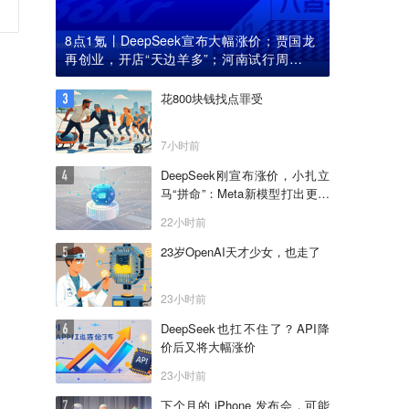
8点1氪丨DeepSeek宣布大幅涨价；贾国龙
再创业，开店“天边羊多”；河南试行周五下
午弹性离岗
花800块钱找点罪受
7小时前
DeepSeek刚宣布涨价，小扎立
马“拼命”：Meta新模型打出更低
骨折价，但要一点“数据税”
22小时前
23岁OpenAI天才少女，也走了
23小时前
DeepSeek也扛不住了？API降
价后又将大幅涨价
23小时前
下个月的 iPhone 发布会，可能