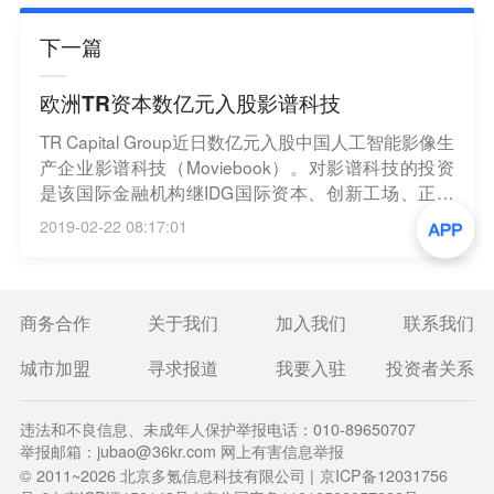
下一篇
欧洲TR资本数亿元入股影谱科技
TR Capital Group近日数亿元入股中国人工智能影像生
产企业影谱科技（Moviebook）。对影谱科技的投资
是该国际金融机构继IDG国际资本、创新工场、正心
谷等母基金投资后，亚太区重要直投项目之一。（腾
2019-02-22 08:17:01
讯科技）
商务合作
关于我们
加入我们
联系我们
城市加盟
寻求报道
我要入驻
投资者关系
违法和不良信息、未成年人保护举报电话：010-89650707
举报邮箱：jubao@36kr.com 网上有害信息举报
© 2011~
2026
北京多氪信息科技有限公司 |
京ICP备12031756