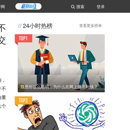
评网
搜索
登录
不
24小时热榜
查看更多榜单
交
响，
既然你这么聪明，为什么在网上赚不到钱？
计不
由董
六个