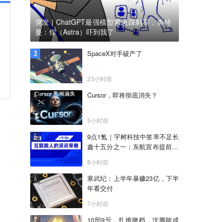
突发 | ChatGPT最强模型紧急踩刹车，奥特
曼：你（Astra）吓到我了
SpaceX对手破产了
23小时前
Cursor，即将彻底消失？
5小时前
9点1氪｜宇树科技中签率不足长
鑫十五分之一；东航宣布提前14
天可免费退改票；雪佛兰将停止
8小时前
在华销售
寒武纪：上半年暴赚23亿，下半
年看交付
7小时前
10部9亏，扎堆撤档，沈腾能成