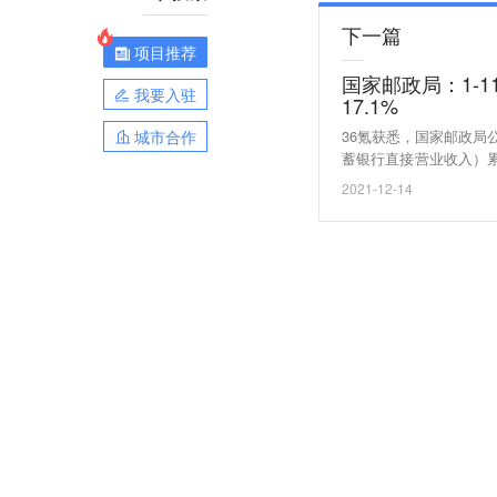
下一篇
项目推荐
国家邮政局：1-1
我要入驻
17.1%
城市合作
36氪获悉，国家邮政局公
蓄银行直接营业收入）累计
增长26.7%。11月份，
2021-12-14
同比增长16.7%。