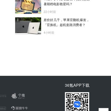
暑期档电影救星吗？
22小时前
差价好几千，苹果官翻机爆发，
「官换机」趁机套路消费者？
4小时前
36氪APP下载