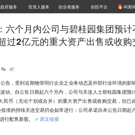
创投发布
项目推荐
核心服务
LP源计划
政府服务
投资人服务
创业者服务
创投平台
AI测
36氪Pro
VClub
VClub投资机构库
创投氪堂
城市之窗
投资机构职位推介
企业入驻
投资人认证
：六个月内公司与碧桂园集团预计
超过2亿元的重大资产出售或收购
务公告，受到近期物管同行企业之业务动态及外部行业环境的影
大波动。自公告日期起六个月内，公司与关连人士碧桂园集团预
元人民币（无论个别或合并）的重大资产出售或收购交易，但已
会批准的持续关连交易仍会如常进行；公司承诺自本公告日期起
进行配售新股。
原文链接