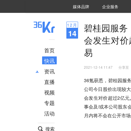
36氪Auto
数字时氪
企业号
未来消费
智能涌现
未来城市
启动Power on
媒体品牌
企业服务
企服点评
36氪出海
36氪研究院
潮生TIDE
36氪企服点评
36Kr研究院
36氪财经
职场bonus
36碳
后浪研究所
36Kr创新咨询
暗涌Waves
硬氪
氪睿研究院
碧桂园服务
12
月
14
会发生对价
易
首页
快讯
2021-12-14 11:47
分享至
资讯
36氪获悉，碧桂园服
直播
最新
推荐
公司今日股价出现较
创投
财经
视频
会发生对价超过2亿
汽车
AI
专题
科技
项目推荐
事会及/或本公司股东
活动
专精特新
安徽
月内将不会在公开市场
搜索