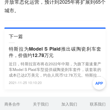
开放常态化运营，预计到2025年将扩展到65个
城市。
下一篇
特斯拉为Model S Plaid推出碳陶瓷刹车套
件，价值约12.78万元
近日，特斯拉宣布将在2022年中期，为旗下最速量产
车Model S Plaid车型提供碳陶瓷刹车套件，该套装的
成本已达2万美元，约合人民币12.78万元。特斯拉表
示：“Model S Plaid碳陶瓷刹车套件专为终极赛道体验
2021-11-25 10:10:20
而设计，是一个完整的硬件套件，可在高性能驾驶期
间提供最大、可重复的制动力。”特斯拉指出，该刹车
套件仅适用于21英寸蜘蛛轮，并将于“2022年中期”上
市。（新浪财经）
商务合作
关于我们
加入我们
联系我们