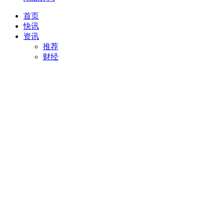
首页
快讯
资讯
推荐
财经
AI
项目推荐
安徽
最新
创投
汽车
科技
专精特新
直播
视频
专题
活动
搜索
项目推荐
我要入驻