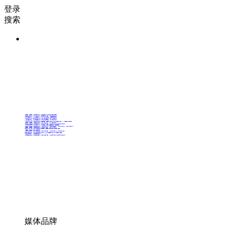
登录
搜索
36氪Auto
数字时氪
未来消费
智能涌现
未来城市
启动Power on
36氪出海
36氪研究院
潮生TIDE
36氪企服点评
36氪财经
职场bonus
36碳
后浪研究所
暗涌Waves
硬氪
氪睿研究院
媒体品牌