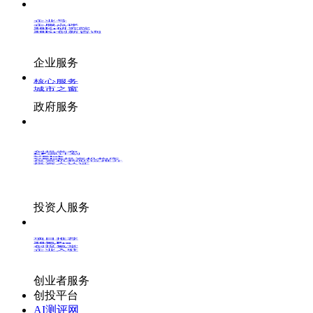
企业号
企服点评
36Kr研究院
36Kr创新咨询
企业服务
核心服务
城市之窗
政府服务
创投发布
LP源计划
VClub
VClub投资机构库
投资机构职位推介
投资人认证
投资人服务
项目推荐
36氪Pro
创投氪堂
企业入驻
创业者服务
创投平台
AI测评网