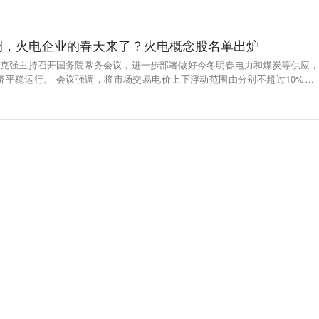
调，火电企业的春天来了？火电概念股名单出炉
理李克强主持召开国务院常务会议，进一步部署做好今冬明春电力和煤炭等供应，
上下浮动范围由分别不超过10%、1
超过20%，并做好分类调节，对高耗能行业可由市场交易形成价格，不受上浮2
对小微企业和个体工商户用电实行阶段性优惠政策。（腾讯网）