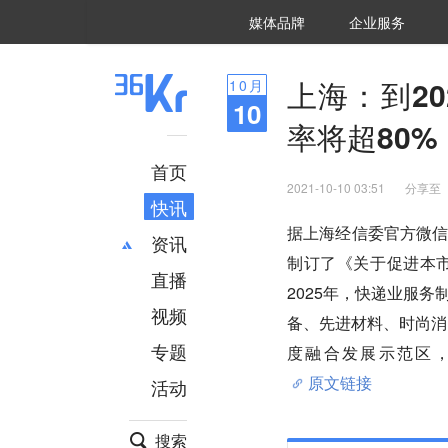
36氪Auto
数字时氪
企业号
未来消费
智能涌现
未来城市
启动Power on
媒体品牌
企业服务
企服点评
36氪出海
36氪研究院
潮生TIDE
36氪企服点评
36Kr研究院
36氪财经
职场bonus
36碳
后浪研究所
36Kr创新咨询
暗涌Waves
硬氪
氪睿研究院
上海：到2
10
月
10
率将超80%
首页
2021-10-10 03:51
分享至
快讯
据上海经信委官方微
资讯
制订了《关于促进本
直播
最新
推荐
2025年，快递业服
创投
财经
视频
备、先进材料、时尚消
汽车
AI
专题
度融合发展示范区，
科技
项目推荐
原文链接
活动
专精特新
安徽
搜索