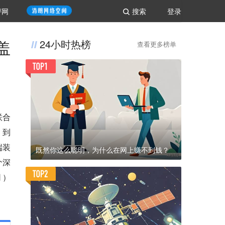
评网
搜索
登录
盖
24小时热榜
查看更多榜单
联合
，到
端装
既然你这么聪明，为什么在网上赚不到钱？
个深
司）