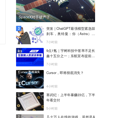
SpaceX对手破产了
突发 | ChatGPT最强模型紧急踩
刹车，奥特曼：你（Astra）吓
到我了
7小时前
9点1氪｜宇树科技中签率不足长
鑫十五分之一；东航宣布提前14
天可免费退改票；雪佛兰将停止
7小时前
在华销售
Cursor，即将彻底消失？
4小时前
寒武纪：上半年暴赚23亿，下半
年看交付
5小时前
几十万人在线的游戏，居然是A