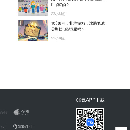
I“山寨”的？
23小时前
10部9亏，扎堆撤档，沈腾能成
暑期档电影救星吗？
21小时前
36氪APP下载