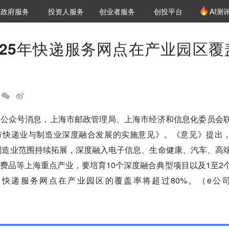
创投发布
项目推荐
核心服务
LP源计划
政府服务
投资人服务
创业者服务
创投平台
AI测
36氪Pro
VClub
VClub投资机构库
创投氪堂
城市之窗
投资机构职位推介
企业入驻
投资人认证
025年快递服务网点在产业园区覆
信公众号消息，上海市邮政管理局、上海市经济和信息化委员会
市快递业与制造业深度融合发展的实施意见》。《意见》提出
务制造业范围持续拓展，深度融入电子信息、生命健康、汽车、高
费品等上海重点产业，要培育10个深度融合典型项目以及1至2
快递服务网点在产业园区的覆盖率将超过80%。（e公