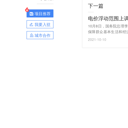
下一篇
项目推荐
电价浮动范围上
我要入驻
10月8日，国务院总
保障群众基本生活和经济平稳运行。 会议强调，将市场交易电价
城市合作
5%，调整为原则上均不
2021-10-10
0%的限制。鼓励地方