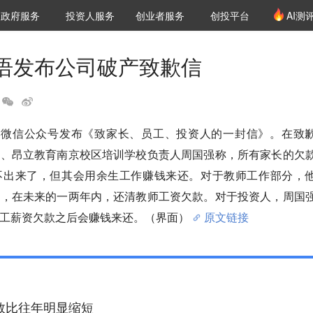
创投发布
项目推荐
核心服务
LP源计划
政府服务
投资人服务
创业者服务
创投平台
AI测
36氪Pro
VClub
VClub投资机构库
创投氪堂
城市之窗
投资机构职位推介
企业入驻
投资人认证
语发布公司破产致歉信
通过微信公众号发布《致家长、员工、投资人的一封信》。在致
人、昂立教育南京校区培训学校负责人周国强称，所有家长的欠
不出来了，但其会用余生工作赚钱来还。对于教师工作部分，
道，在未来的一两年内，还清教师工资欠款。对于投资人，周国
工薪资欠款之后会赚钱来还。（界面）
原文链接
集数比往年明显缩短