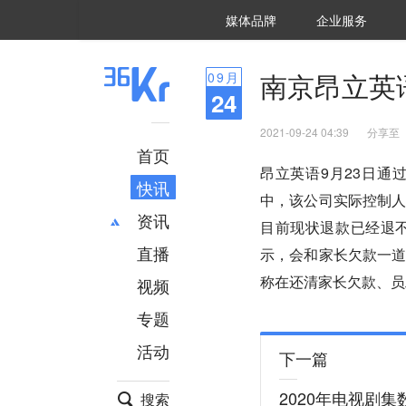
36氪Auto
数字时氪
企业号
未来消费
智能涌现
未来城市
启动Power on
媒体品牌
企业服务
企服点评
36氪出海
36氪研究院
潮生TIDE
36氪企服点评
36Kr研究院
36氪财经
职场bonus
36碳
后浪研究所
36Kr创新咨询
暗涌Waves
硬氪
氪睿研究院
南京昂立英
09
月
24
2021-09-24 04:39
分享至
首页
昂立英语9月23日
快讯
中，该公司实际控制
资讯
目前现状退款已经退
直播
最新
推荐
示，会和家长欠款一
创投
财经
称在还清家长欠款、员
视频
汽车
AI
专题
科技
项目推荐
活动
专精特新
安徽
下一篇
2020年电视剧
搜索