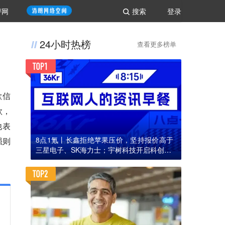
评网
搜索
登录
24小时热榜
查看更多榜单
歉信
款，
他表
8点1氪丨长鑫拒绝苹果压价，坚持报价高于
强则
三星电子、SK海力士；宇树科技开启科创板I
PO初步询价；韩国宣布进入“国家灾难状态”