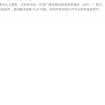
高峰论坛上获悉，日前发布的《中国广播电视全媒体发展报告（2021）》显示，
短剧创作，推动解决剧集“注水”问题，2020年取得发行许可证的电视剧部均集数
络剧部均集数22集，均比往年明显缩短。（新华社）