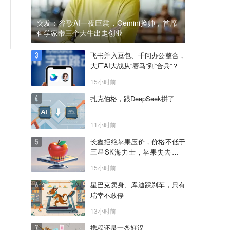
突发：谷歌AI一夜巨震，Gemini换帅，首席
科学家带三个大牛出走创业
飞书并入豆包、千问办公整合，
大厂AI大战从“赛马”到“合兵”？
15小时前
扎克伯格，跟DeepSeek拼了
11小时前
长鑫拒绝苹果压价，价格不低于
三星SK海力士，苹果失去了议
价权
15小时前
星巴克卖身、库迪踩刹车，只有
瑞幸不敢停
13小时前
携程还是一条好汉