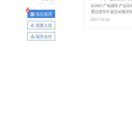
从2021广电视听产业
通过倡导不超过40集的
项目推荐
36.9集，全国重点网
2021-09-24
我要入驻
城市合作