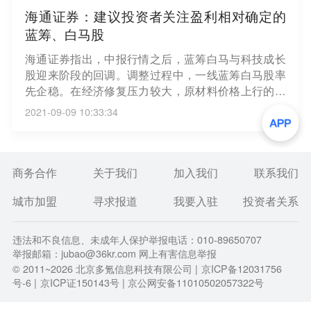
海通证券：建议投资者关注盈利相对确定的
蓝筹、白马股
海通证券指出，中报行情之后，蓝筹白马与科技成长
股迎来阶段的回调。调整过程中，一线蓝筹白马股率
先企稳。在经济修复压力较大，原材料价格上行的大
环境下，龙头公司成本管控能力强，盈利能力以及抗
2021-09-09 10:33:34
风险性相对较好。同时，稳增长预期提升，市场风格
开始整体偏向低估值顺周期方向。因此，在结构性行
情下，建议投资者关注盈利相对确定的蓝筹、白马
股。如关注在新能源、新材料领域有布局的建筑企
商务合作
关于我们
加入我们
联系我们
业，处于涨价周期的水泥等。（一财）
城市加盟
寻求报道
我要入驻
投资者关系
违法和不良信息、未成年人保护举报电话：010-89650707
举报邮箱：jubao@36kr.com 网上有害信息举报
© 2011~
2026
北京多氪信息科技有限公司 |
京ICP备12031756
号-6
|
京ICP证150143号
| 京公网安备11010502057322号