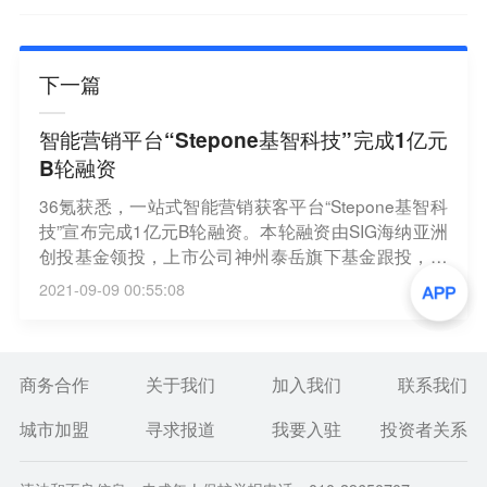
下一篇
智能营销平台“Stepone基智科技”完成1亿元
B轮融资
36氪获悉，一站式智能营销获客平台“Stepone基智科
技”宣布完成1亿元B轮融资。本轮融资由SIG海纳亚洲
创投基金领投，上市公司神州泰岳旗下基金跟投，同
时，光速中国、新宜资本、向海龙等所有老股东继续
2021-09-09 00:55:08
跟投。本轮融资之后，公司将在打磨产品的同时拓展
市场，并和合作伙伴一起进行有利于商业变现的探
索。
商务合作
关于我们
加入我们
联系我们
城市加盟
寻求报道
我要入驻
投资者关系