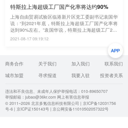
特斯拉上海超级工厂国产化率将达约90%
上海自由贸易试验区临港新片区党工委副书记袁国华
说：“到2021年底，特斯拉上海超级工厂国产化率将
达到90%左右。”袁国华说，特斯拉上海超级工厂202
1年全年产量预计将达到45万辆，累计出口整车约6.6
2021-08-17 09:19:12
1万辆，这将带动临港新片区新能源汽车产业链全面
提升。（新华财经）
商务合作
关于我们
加入我们
联系我们
城市加盟
寻求报道
我要入驻
投资者关系
违法和不良信息、未成年人保护举报电话：010-89650707
举报邮箱：jubao@36kr.com 网上有害信息举报
© 2011~
2026
北京多氪信息科技有限公司 |
京ICP备12031756
号-6
|
京ICP证150143号
| 京公网安备11010502057322号