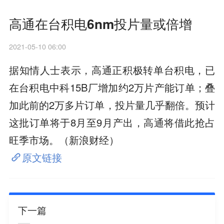
高通在台积电6nm投片量或倍增
2021-05-10 06:00
据知情人士表示，高通正积极转单台积电，已
在台积电中科15B厂增加约2万片产能订单；叠
加此前的2万多片订单，投片量几乎翻倍。预计
这批订单将于8月至9月产出，高通将借此抢占
旺季市场。（新浪财经）
原文链接
下一篇