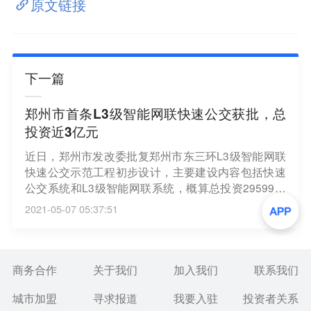
原文链接
下一篇
郑州市首条L3级智能网联快速公交获批，总
投资近3亿元
近日，郑州市发改委批复郑州市东三环L3级智能网联
快速公交示范工程初步设计，主要建设内容包括快速
公交系统和L3级智能网联系统，概算总投资29599万
元。项目实施将加强郑东新区与经济开发区南北向发
2021-05-07 05:37:51
展轴的公交联系，服务中国（河南）自由贸易区郑州
片区经济发展，构建“人-车-路-站-云”协同的新一代智
慧交通系统，打造郑州智能网联产业创新示范高地。
（证券时报）
商务合作
关于我们
加入我们
联系我们
城市加盟
寻求报道
我要入驻
投资者关系