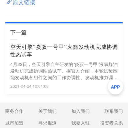
原文链接
下一篇
空天引擎“炎驭一号甲”火箭发动机完成协调
性热试车
4月23日，空天引擎自主研发的“炎驭一号甲”液氧煤油
发动机完成协调性热试车。据官方介绍，本轮试验围
绕发动机各组件之间的工作协调性、发动机推力调节
能力、不同起动和关机方案、关机时序试验开展了针
2021-04-24 10:01:08
对性验证，获得了起动、关机参数；验证了发动机各
组件的工作协调性，试验结果与设计值一致。
商务合作
关于我们
加入我们
联系我们
城市加盟
寻求报道
我要入驻
投资者关系