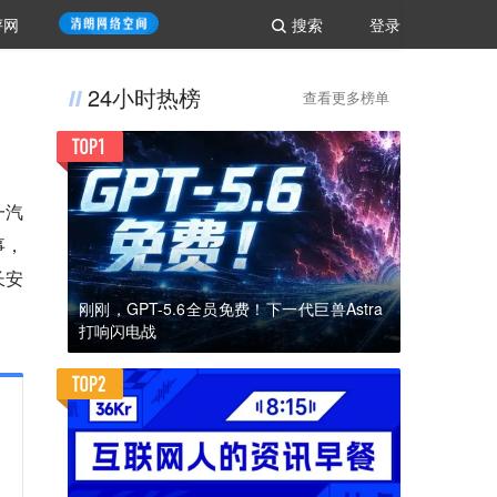
评网
搜索
登录
24小时热榜
查看更多榜单
一汽
事，
长安
刚刚，GPT-5.6全员免费！下一代巨兽Astra
打响闪电战