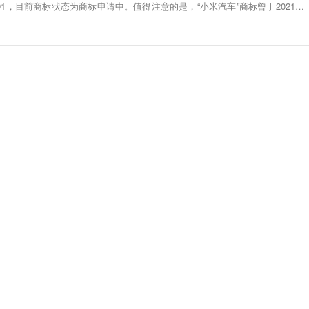
491，目前商标状态为商标申请中。值得注意的是，“小米汽车”商标曾于2021年3
申请人为绍兴冀祥纺织品有限公司，国际分类为广告销售、运输工具，目前商标状