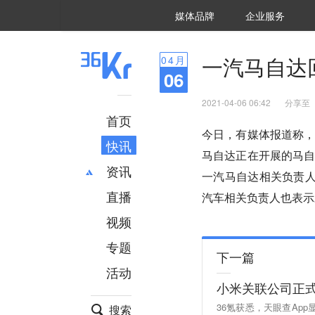
36氪Auto
数字时氪
企业号
未来消费
智能涌现
未来城市
启动Power on
媒体品牌
企业服务
企服点评
36氪出海
36氪研究院
潮生TIDE
36氪企服点评
36Kr研究院
36氪财经
职场bonus
36碳
后浪研究所
36Kr创新咨询
暗涌Waves
硬氪
氪睿研究院
一汽马自达
04
月
06
2021-04-06 06:42
分享至
首页
今日，有媒体报道称
快讯
马自达正在开展的马
资讯
一汽马自达相关负责人
直播
最新
推荐
汽车相关负责人也表示
创投
财经
视频
汽车
AI
专题
科技
项目推荐
下一篇
活动
专精特新
安徽
小米关联公司正式
36氪获悉，天眼查Ap
搜索