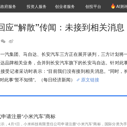
创投发布
项目推荐
核心服务
LP源计划
政府服务
投资人服务
创业者服务
创投平台
AI测
36氪Pro
VClub
VClub投资机构库
创投氪堂
城市之窗
投资机构职位推介
企业入驻
投资人认证
回应“解散”传闻：未接到相关消息
，一汽集团、马自达、长安汽车三方正在展开谈判，三方计划将
自达品牌相关业务，合并到长安汽车旗下的长安马自达。针对此
接受记者采访时表示：“目前我们没有接到相关消息。”同时，
对此事“暂不知情”。（每日经济新闻）
原文链接
申请注册“小米汽车”商标
p显示，4月1日，小米科技有限责任公司申请注册“小米汽车”商标，国际分类为手