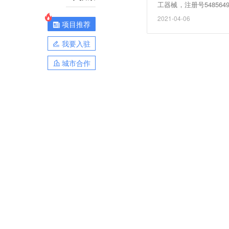
工器械，注册号54856
月12日被申请注册，
2021-04-06
项目推荐
态为商标申请中。
我要入驻
城市合作