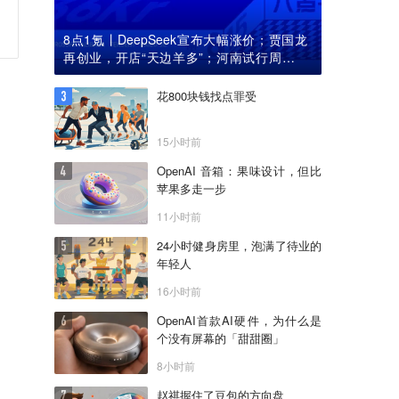
8点1氪丨DeepSeek宣布大幅涨价；贾国龙
再创业，开店“天边羊多”；河南试行周五下
午弹性离岗
花800块钱找点罪受
15小时前
OpenAI 音箱：果味设计，但比
苹果多走一步
11小时前
24小时健身房里，泡满了待业的
年轻人
16小时前
OpenAI首款AI硬件，为什么是
个没有屏幕的「甜甜圈」
8小时前
赵祺握住了豆包的方向盘