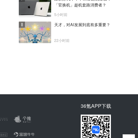
「官换机」趁机套路消费者？
5小时前
天才，对AI发展到底有多重要？
22小时前
36氪APP下载