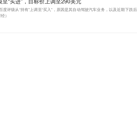
级至“买进”，目标价上调至290美元
Markets将百度评级从“持有”上调至“买入”，原因是其自动驾驶汽车业务，以及近期下跌后
财经）