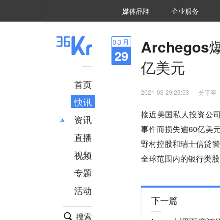
36氪Auto
数字时氪
企业号
未来消费
智能涌现
未来城市
启动Power on
媒体品牌
企业服务
企服点评
36氪出海
36氪研究院
潮生TIDE
36氪企服点评
36Kr研究院
36氪财经
职场bonus
36碳
后浪研究所
36Kr创新咨询
暗涌Waves
硬氪
氪睿研究院
Archeg
03
月
29
亿美元
首页
2021-03-29 23:53
分享至
快讯
接近美国私人投资公司Ar
资讯
事件而损失逾60亿美
直播
最新
推荐
野村控股和瑞士信贷警
创投
财经
视频
全球范围内的银行类股
汽车
AI
专题
科技
项目推荐
活动
专精特新
安徽
下一篇
搜索