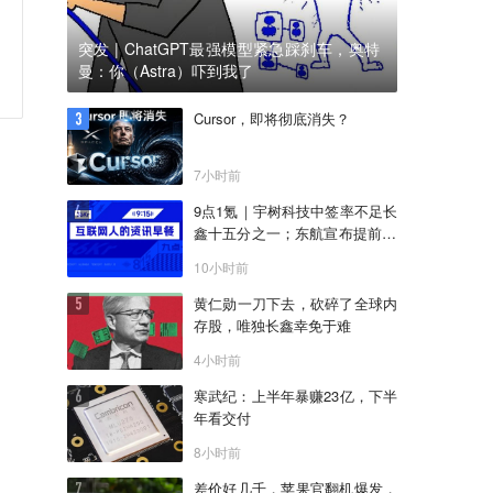
突发 | ChatGPT最强模型紧急踩刹车，奥特
曼：你（Astra）吓到我了
Cursor，即将彻底消失？
7小时前
9点1氪｜宇树科技中签率不足长
鑫十五分之一；东航宣布提前14
天可免费退改票；雪佛兰将停止
10小时前
在华销售
黄仁勋一刀下去，砍碎了全球内
存股，唯独长鑫幸免于难
4小时前
寒武纪：上半年暴赚23亿，下半
年看交付
8小时前
差价好几千，苹果官翻机爆发，