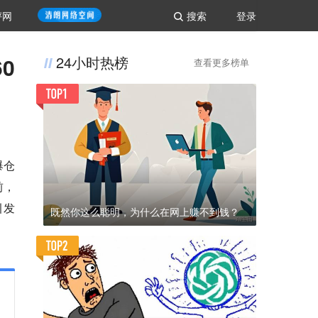
评网
搜索
登录
0
24小时热榜
查看更多榜单
爆仓
前，
引发
既然你这么聪明，为什么在网上赚不到钱？