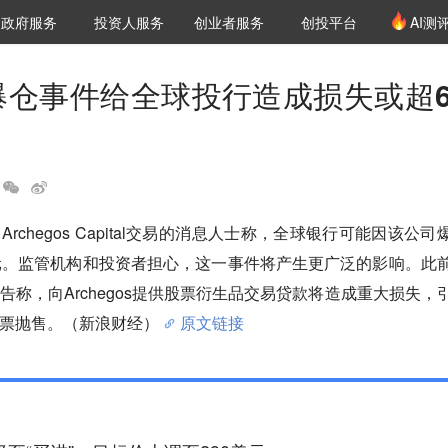
创投发布
项目推荐
核心服务
LP源计划
政府服务
投资人服务
创业者服务
创投平台
AI测
36氪Pro
VClub
VClub投资机构库
创投氪堂
城市之窗
投资机构职位推介
企业入驻
投资人认证
os爆仓事件给全球投行造成损失或超6
chegos Capital交易的消息人士称，全球银行可能因该公司
元。监管机构和投资者担心，这一事件将产生更广泛的影响。此
告称，向Archegos提供股票衍生品交易贷款将造成重大损失，
票抛售。（新浪财经）
原文链接