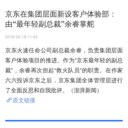
京东在集团层面新设客户体验部：
由“最年轻副总裁”余睿掌舵
2018-03-18 11:43
京东火速任命公司副总裁余睿，负责集团层面
客户体验项目的推进。作为“京东最年轻的副总
裁”，余睿再次担起“救火队员”的职责。在作家
六六投诉京东之后，京东集团全体管理层进行
了全面反思和自我批评。（澎湃新闻）
原文链接