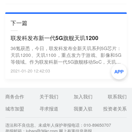
下一篇
联发科发布新一代5G旗舰天玑1200
36氪获悉，今日，联发科发布全新天玑系列5G芯片：
天玑1200、天玑1100，重点发力于游戏、影像和5G
等领域。作为联发科新一代5G旗舰移动SoC，天玑12
00采用台积电6nm工艺，CPU采用1+3+4的三丛集结
2021-01-20 12:42:03
构，拥有1个主频高达3.0GHz的Arm Cortex-A78超大
核。与上一代天玑1000+相比，天玑1200的CPU性能
提升22%、能效提升25%，GPU性能提升13%。
商务合作
关于我们
加入我们
联系我们
城市加盟
寻求报道
我要入驻
投资者关系
违法和不良信息、未成年人保护举报电话：010-89650707
举报邮箱：jubao@36kr.com 网上有害信息举报