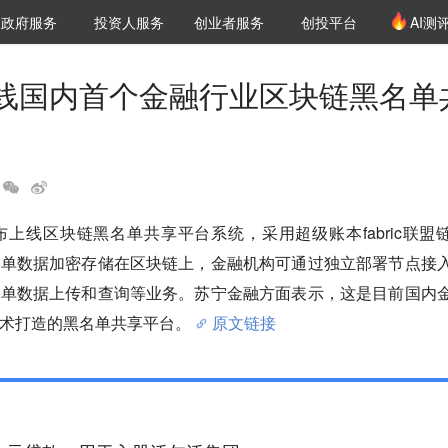
创投发布
项目推荐
核心服务
LP源计划
政府服务
投资人服务
创业者服务
创投平台
AI测
36氪Pro
VClub
VClub投资机构库
创投氪堂
城市之窗
投资机构职位推介
企业入驻
投资人认证
线国内首个金融行业区块链黑名单
布上线区块链黑名单共享平台系统，采用超级账本fabric联盟
名单数据加密存储在区块链上，金融机构可通过独立部署节点接
名单数据上传和查询等业务。苏宁金融方面表示，这是目前国内
术打造的黑名单共享平台。
原文链接