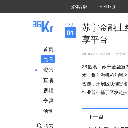
36氪Auto
数字时氪
企业号
未来消费
智能涌现
未来城市
启动Power on
媒体品牌
企业服务
企服点评
36氪出海
36氪研究院
潮生TIDE
36氪企服点评
36Kr研究院
36氪财经
职场bonus
36碳
后浪研究所
36Kr创新咨询
暗涌Waves
硬氪
氪睿研究院
苏宁金融上
03
月
01
享平台
首页
2018-03-01 03:29
分享至
快讯
36氪讯，苏宁金融宣
资讯
术，将金融机构的黑
直播
最新
推荐
盟链，开展区块链黑
创投
财经
视频
行业首个基于区块链技
汽车
AI
专题
科技
项目推荐
活动
专精特新
安徽
下一篇
搜索