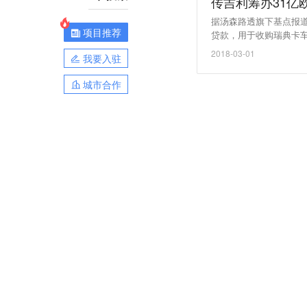
传吉利筹办31亿
据汤森路透旗下基点报道
项目推荐
贷款，用于收购瑞典卡车
2018-03-01
我要入驻
城市合作