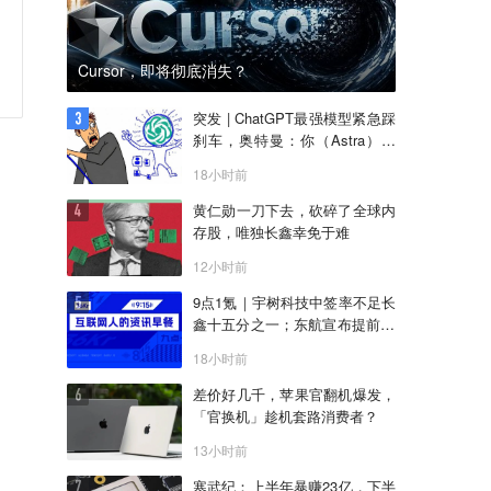
Cursor，即将彻底消失？
突发 | ChatGPT最强模型紧急踩
刹车，奥特曼：你（Astra）吓
到我了
18小时前
黄仁勋一刀下去，砍碎了全球内
存股，唯独长鑫幸免于难
12小时前
9点1氪｜宇树科技中签率不足长
鑫十五分之一；东航宣布提前14
天可免费退改票；雪佛兰将停止
18小时前
在华销售
差价好几千，苹果官翻机爆发，
「官换机」趁机套路消费者？
13小时前
寒武纪：上半年暴赚23亿，下半