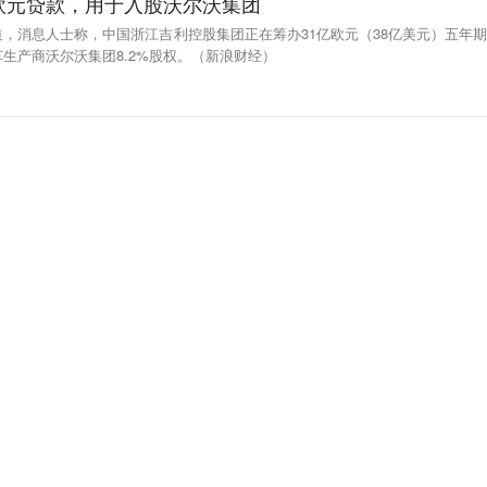
欧元贷款，用于入股沃尔沃集团
，消息人士称，中国浙江吉利控股集团正在筹办31亿欧元（38亿美元）五年期
生产商沃尔沃集团8.2%股权。（新浪财经）