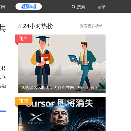
评网
搜索
登录
共
24小时热榜
查看更多榜单
链技
入联
金融
既然你这么聪明，为什么在网上赚不到钱？