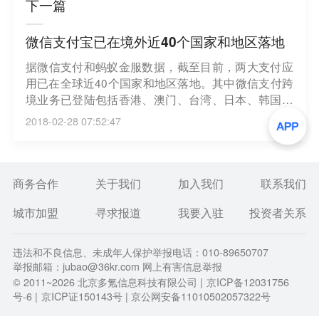
下一篇
微信支付宝已在境外近40个国家和地区落地
据微信支付和蚂蚁金服数据，截至目前，两大支付应
用已在全球近40个国家和地区落地。其中微信支付跨
境业务已登陆包括香港、澳门、台湾、日本、韩国等
在内的20个境外国家和地区；支付宝则在境外38个国
2018-02-28 07:52:47
家和地区，接入数十万个当地各类商户和景点。（新
华社）
商务合作
关于我们
加入我们
联系我们
城市加盟
寻求报道
我要入驻
投资者关系
违法和不良信息、未成年人保护举报电话：010-89650707
举报邮箱：jubao@36kr.com 网上有害信息举报
© 2011~
2026
北京多氪信息科技有限公司 |
京ICP备12031756
号-6
|
京ICP证150143号
| 京公网安备11010502057322号