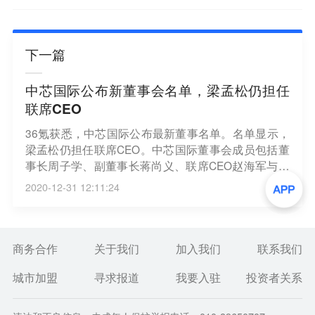
下一篇
中芯国际公布新董事会名单，梁孟松仍担任
联席CEO
36氪获悉，中芯国际公布最新董事名单。名单显示，
梁孟松仍担任联席CEO。中芯国际董事会成员包括董
事长周子学、副董事长蒋尚义、联席CEO赵海军与梁
孟松、首席财务官高永岗，非执行董事陈山枝、周
2020-12-31 12:11:24
杰、任凯、路军、童国华，以及独立非执行董事Willia
m Tudor Brown、刘遵义、范仁达、杨光磊。
商务合作
关于我们
加入我们
联系我们
城市加盟
寻求报道
我要入驻
投资者关系