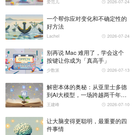
爱范儿
2026-07-24
一个帮你应对变化和不确定性的
好方法
Lachel
2026-07-24
别再说 Mac 难用了，学会这个
按键让你成为「真高手」
少数派
2026-07-13
解密本体的奥秘：从亚里士多德
到AI大模型，一场跨越两千年的
知识革命
王建峰
2026-07-10
让大脑变得更聪明，最重要的四
件事情