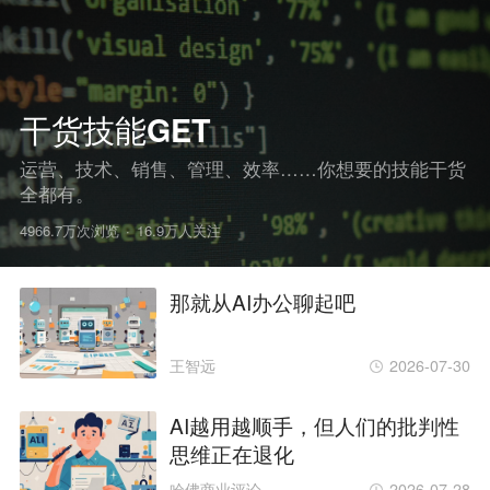
干货技能GET
运营、技术、销售、管理、效率……你想要的技能干货
全都有。
4966.7万次浏览
·
16.9万人关注
那就从AI办公聊起吧
王智远
2026-07-30
AI越用越顺手，但人们的批判性
思维正在退化
哈佛商业评论
2026-07-28