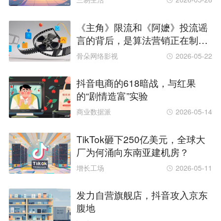
《主角》限流和《阿嬷》投流谣
言的背后，是算法营销正在制造
愤怒？
骨朵网络影视
2026-05-22
抖音电商的618暗战，与红果
的“剧情造富”实验
商业数据派
2026-05-14
TikTok砸下250亿美元，全球大
厂为何涌向东南亚建机房？
增长工场
2026-05-11
发力自营旗舰店，抖音攻入京东
腹地