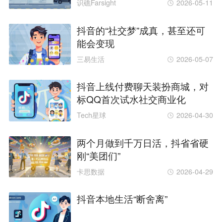
识礁Farsight
2026-05-11
抖音的“社交梦”成真，甚至还可
能会变现
三易生活
2026-05-07
抖音上线付费聊天装扮商城，对
标QQ首次试水社交商业化
Tech星球
2026-04-30
两个月做到千万日活，抖省省硬
刚“美团们”
卡思数据
2026-04-29
抖音本地生活“断舍离”