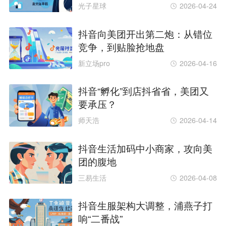
光子星球
2026-04-24
抖音向美团开出第二炮：从错位
竞争，到贴脸抢地盘
新立场pro
2026-04-16
抖音“孵化”到店抖省省，美团又
要承压？
师天浩
2026-04-14
抖音生活加码中小商家，攻向美
团的腹地
三易生活
2026-04-08
抖音生服架构大调整，浦燕子打
响“二番战”