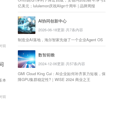
亿美元；lululemon庆祝Align十周年 | 品牌周报
AI协同创新中心
2026-06-18
更新·共
7
条内容
制造业AI落地，海尔智家先做了一个企业Agent OS
时前
数智前瞻
问
2024-12-06
更新·共
57
条内容
GMI Cloud King Cui：AI企业如何补齐算力短板，保
障GPU集群稳定性?｜WISE 2024 商业之王
基本
小时前