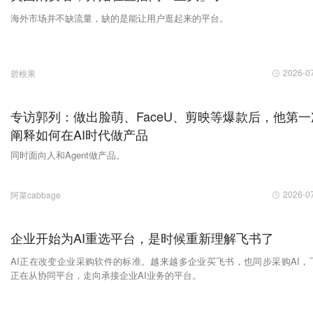
海外市场并不缺流量，缺的是能让用户逛起来的平台。
2026-0
碧根果
专访郭列：做出脸萌、FaceU、剪映等爆款后，他第一
阐释如何在AI时代做产品
同时面向人和Agent做产品。
2026-0
阿菜cabbage
企业开始为AI重选平台，是时候重新理解飞书了
AI正在改变企业采购软件的标准。越来越多企业买飞书，也同步采购AI，
正在从协同平台，走向承接企业AI业务的平台。