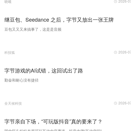
2026-0
晓曦
继豆包、Seedance 之后，字节又放出一张王牌
豆包又又又来搞事了，这是是音频
2026-0
科技狐
字节游戏的AI试错，这回试出了路
勤奋和耐心没有捷径
2026-0
全天候科技
字节亲自下场，“可玩版抖音”真的要来了？
国内巨头纷纷布局可玩互动内容赛道，抖音内测“互动空间”