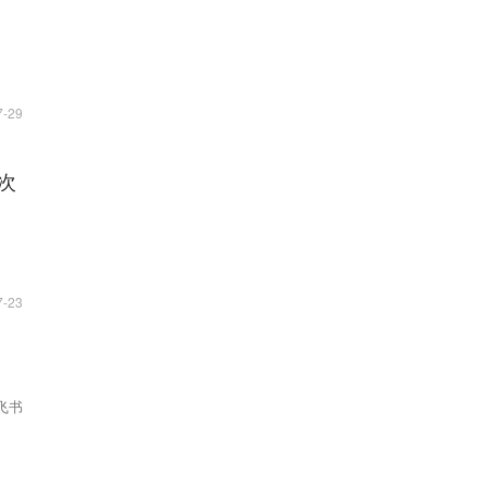
7-29
次
7-23
飞书