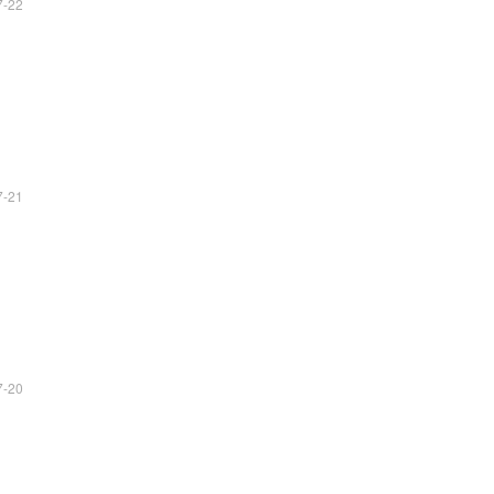
7-22
7-21
7-20