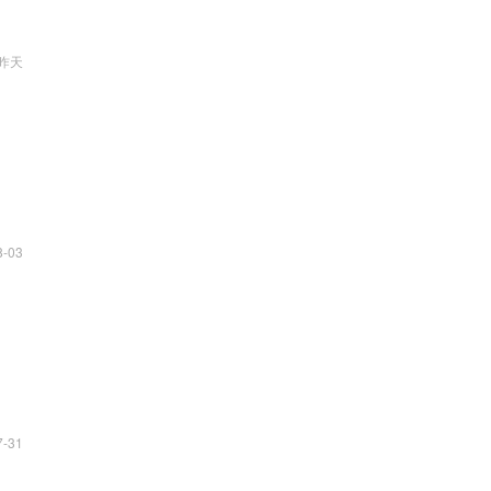
昨天
8-03
7-31