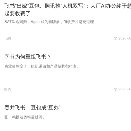
飞书“出嫁”豆包、腾讯推“人机双写”：大厂AI办公终于
起要收费了
BAT殊途同归，Agent成为新牌桌，但收费才是硬道理
2026-0
山自
字节为何重组飞书？
商业目标变了，组织逻辑和产品结构都得变。
2026-0
嗅态
吞并飞书，豆包成“豆办”
张一鸣摸着奥特曼过河。