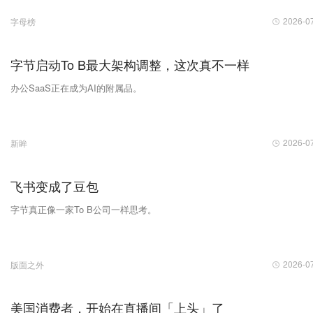
2026-0
字母榜
字节启动To B最大架构调整，这次真不一样
办公SaaS正在成为AI的附属品。
2026-0
新眸
飞书变成了豆包
字节真正像一家To B公司一样思考。
2026-0
版面之外
美国消费者，开始在直播间「上头」了