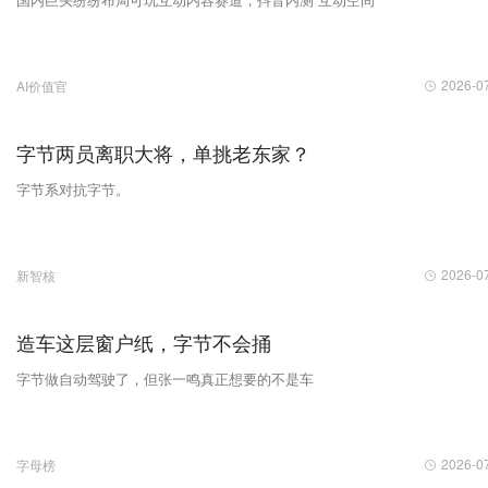
2026-0
AI价值官
字节两员离职大将，单挑老东家？
字节系对抗字节。
2026-0
新智核
造车这层窗户纸，字节不会捅
字节做自动驾驶了，但张一鸣真正想要的不是车
2026-0
字母榜