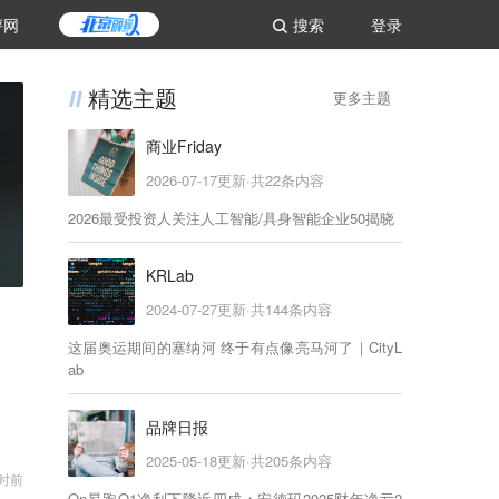
评网
搜索
登录
精选主题
更多主题
商业Friday
2026-07-17
更新·共
22
条内容
2026最受投资人关注人工智能/具身智能企业50揭晓
KRLab
2024-07-27
更新·共
144
条内容
这届奥运期间的塞纳河 终于有点像亮马河了｜CityL
ab
品牌日报
2025-05-18
更新·共
205
条内容
时前
On昂跑Q1净利下降近四成；安德玛2025财年净亏2