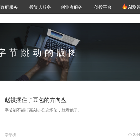
创投发布
项目推荐
核心服务
LP源计划
政府服务
投资人服务
创业者服务
创投平台
AI测
36氪Pro
VClub
VClub投资机构库
创投氪堂
城市之窗
投资机构职位推介
企业入驻
投资人认证
字节跳动的版图
赵祺握住了豆包的方向盘
字节能不能打赢AI办公这场仗，就看他了。
2小
字母榜