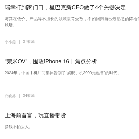
瑞幸打到家门口，星巴克新CEO做了4个关键决定
与其在低价、产品等不擅长的领域腹背受敌，不如回归自己最熟悉的阵地
城墙。
|
37收藏
李小霞
“荣米OV”，围攻iPhone 16丨焦点分析
2024年，中国手机厂商集体告别了“旗舰手机3999元起售”的时代。
|
34收藏
邱晓芬
上海前首富，玩直播带货
挣钱不怕丢人。