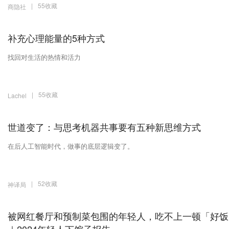
|
55收藏
商隐社
补充心理能量的5种方式
找回对生活的热情和活力
|
55收藏
Lachel
世道变了：与思考机器共事要有五种新思维方式
在后人工智能时代，做事的底层逻辑变了。
|
52收藏
神译局
被网红餐厅和预制菜包围的年轻人，吃不上一顿「好饭