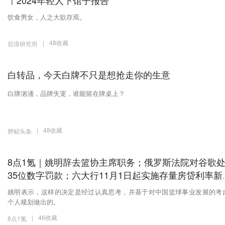
｜2024年轻人下馆子报告
饮食男女，人之大欲存焉。
|
48收藏
后浪研究所
白转品，今天白牌不只是想抢走你的生意
白牌汹涌，品牌失宠，谁能留在牌桌上？
|
48收藏
胖鲸头条
8点1氪｜姚明辞去篮协主席职务；俄罗斯法院对谷歌
35位数字罚款；六大行11月1日起实施存量房贷利率新
制
姚明表示，这样的决定是经过认真思考，并基于对中国篮球事业发展的考
个人规划做出的。
|
46收藏
8点1氪