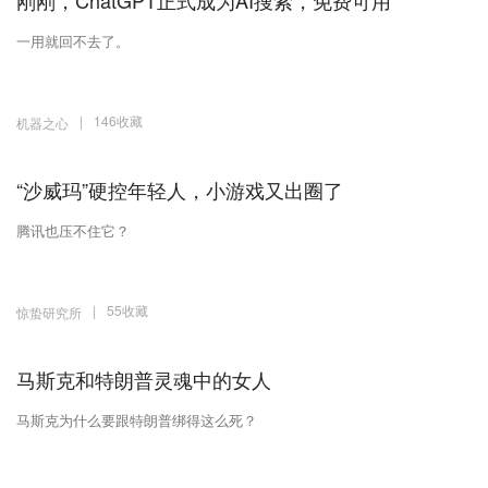
刚刚，ChatGPT正式成为AI搜索，免费可用
一用就回不去了。
|
146收藏
机器之心
“沙威玛”硬控年轻人，小游戏又出圈了
腾讯也压不住它？
|
55收藏
惊蛰研究所
马斯克和特朗普灵魂中的女人
马斯克为什么要跟特朗普绑得这么死？