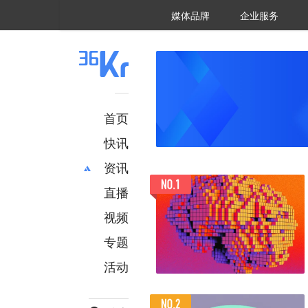
36氪Auto
数字时氪
企业号
未来消费
智能涌现
未来城市
启动Power on
媒体品牌
企业服务
企服点评
36氪出海
36氪研究院
潮生TIDE
36氪企服点评
36Kr研究院
36氪财经
职场bonus
36碳
后浪研究所
36Kr创新咨询
暗涌Waves
硬氪
氪睿研究院
首页
快讯
资讯
直播
最新
推荐
创投
财经
视频
汽车
AI
专题
科技
项目推荐
活动
专精特新
安徽