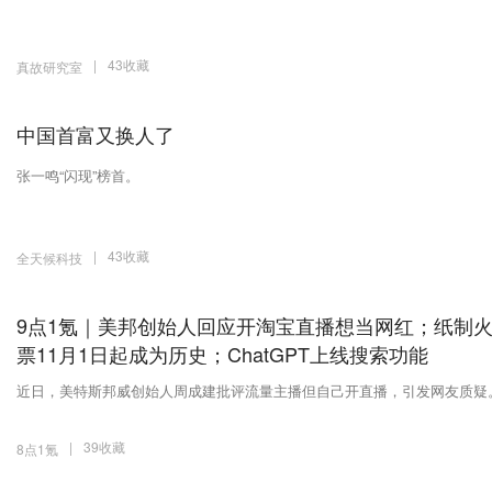
|
43收藏
真故研究室
中国首富又换人了
张一鸣“闪现”榜首。
|
43收藏
全天候科技
9点1氪｜美邦创始人回应开淘宝直播想当网红；纸制
票11月1日起成为历史；ChatGPT上线搜索功能
近日，美特斯邦威创始人周成建批评流量主播但自己开直播，引发网友质疑
|
39收藏
8点1氪