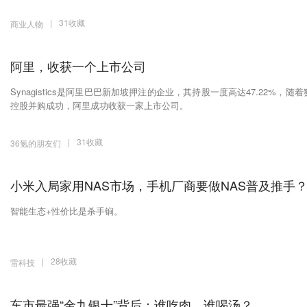
|
31收藏
商业人物
阿里，收获一个上市公司
Synagistics是阿里巴巴新加坡押注的企业，其持股一度高达47.22%，随着
控股并购成功，阿里成功收获一家上市公司。
|
31收藏
36氪的朋友们
小米入局家用NAS市场，手机厂商要做NAS普及推手
智能生态+性价比是杀手锏。
|
28收藏
雷科技
车市最强“金九银十”背后：谁吃肉，谁喝汤？