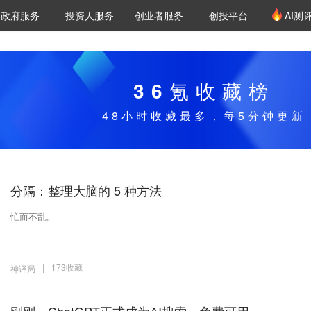
创投发布
项目推荐
核心服务
LP源计划
政府服务
投资人服务
创业者服务
创投平台
AI测
36氪Pro
VClub
VClub投资机构库
创投氪堂
城市之窗
投资机构职位推介
企业入驻
投资人认证
36氪收藏榜
48小时收藏最多，每5分钟更新
分隔：整理大脑的 5 种方法
忙而不乱。
|
173收藏
神译局