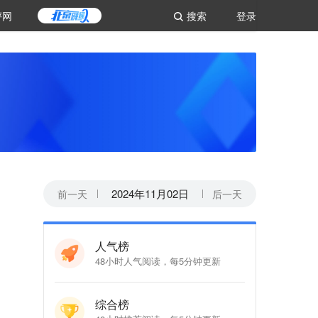
评网
搜索
登录
2024
年
11
月
02
日
前一天
后一天
人气榜
48小时人气阅读，每5分钟更新
综合榜