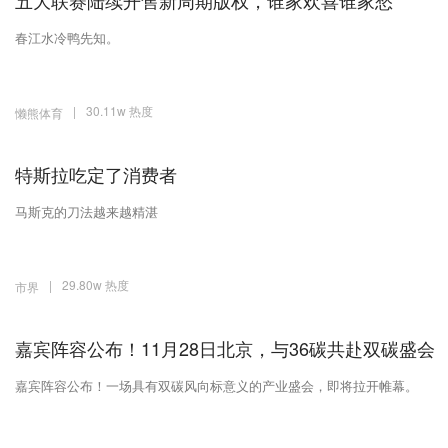
五大联赛陆续开售新周期版权，谁家欢喜谁家愁
春江水冷鸭先知。
|
30.11w 热度
懒熊体育
特斯拉吃定了消费者
马斯克的刀法越来越精湛
|
29.80w 热度
市界
嘉宾阵容公布！11月28日北京，与36碳共赴双碳盛会
嘉宾阵容公布！一场具有双碳风向标意义的产业盛会，即将拉开帷幕。