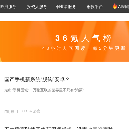
创投发布
项目推荐
核心服务
LP源计划
政府服务
投资人服务
创业者服务
创投平台
AI测
36氪Pro
VClub
VClub投资机构库
创投氪堂
城市之窗
投资机构职位推介
企业入驻
投资人认证
36氪人气榜
48小时人气阅读，每5分钟更新
国产手机新系统“脱钩”安卓？
走出“手机围城”，万物互联的世界里不只有“鸿蒙”
|
30.18w 热度
IT时报