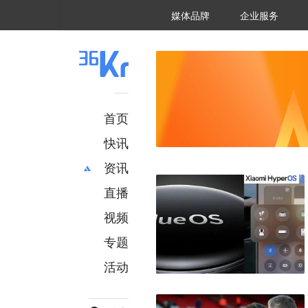
36氪Auto
数字时氪
企业号
未来消费
智能涌现
未来城市
启动Power on
媒体品牌
企业服务
企服点评
36氪出海
36氪研究院
潮生TIDE
36氪企服点评
36Kr研究院
36氪财经
职场bonus
36碳
后浪研究所
36Kr创新咨询
暗涌Waves
硬氪
氪睿研究院
首页
快讯
资讯
直播
最新
推荐
创投
财经
视频
汽车
AI
专题
科技
项目推荐
活动
专精特新
安徽