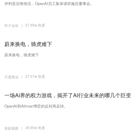
伊利亚后悔倒戈，OpenAI员工集体请辞施压董事会。
|
27.95w 热度
甲子光年
蔚来换电，骑虎难下
蔚来换电，骑虎难下
|
27.57w 热度
尺度商业
一场AI界的权力游戏，揭开了AI行业未来的哪几个巨变
OpenAI和Altman博弈的反转再反转。
|
26.95w 热度
壹娱观察