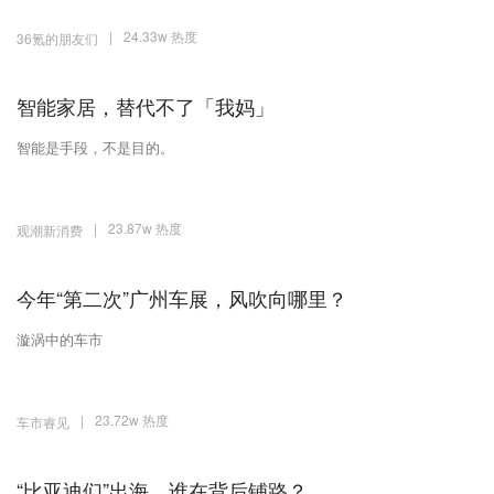
|
24.33w 热度
36氪的朋友们
智能家居，替代不了「我妈」
智能是手段，不是目的。
|
23.87w 热度
观潮新消费
今年“第二次”广州车展，风吹向哪里？
漩涡中的车市
|
23.72w 热度
车市睿见
“比亚迪们”出海，谁在背后铺路？