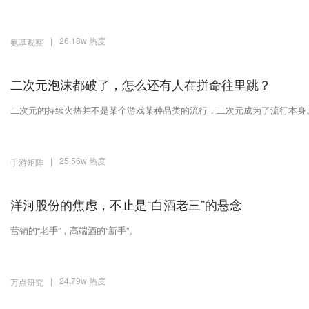
|
26.18w 热度
氨基观察
二次元泡沫都破了，怎么还有人在拼命往里跳？
二次元的持续火热并不是某个游戏某种品类的流行，二次元成为了流行本身
|
25.56w 热度
手游矩阵
洋河股份的焦虑，不止是“白酒老三”的悬念
营销的“老手”，高端酒的“新手”。
|
24.79w 热度
万点研究