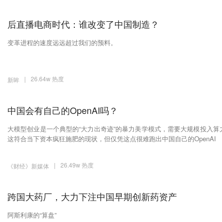
后直播电商时代：谁改变了中国制造？
变革进程的速度远远超过我们的预料。
|
26.64w 热度
新眸
中国会有自己的OpenAI吗？
大模型创业是一个典型的“大力出奇迹”的暴力美学模式，需要大规模投入算
这符合当下资本疯狂施肥的现状，但仅凭这点很难跑出中国自己的OpenAI
|
26.49w 热度
《财经》新媒体
跨国大药厂，大力下注中国早期创新药资产
阿斯利康的“算盘”