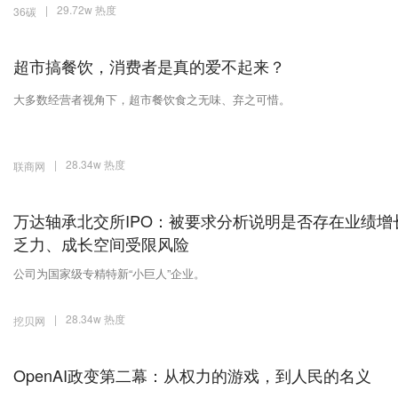
|
29.72w 热度
36碳
超市搞餐饮，消费者是真的爱不起来？
大多数经营者视角下，超市餐饮食之无味、弃之可惜。
|
28.34w 热度
联商网
万达轴承北交所IPO：被要求分析说明是否存在业绩增
乏力、成长空间受限风险
公司为国家级专精特新“小巨人”企业。
|
28.34w 热度
挖贝网
OpenAI政变第二幕：从权力的游戏，到人民的名义