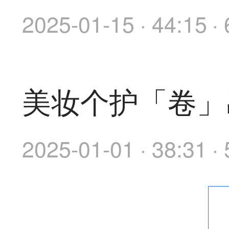
2025-01-15
·
44:15
·
美妆个护「卷」
2025-01-01
·
38:31
·