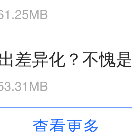
61.25
MB
出差异化？不愧
53.31
MB
查看更多