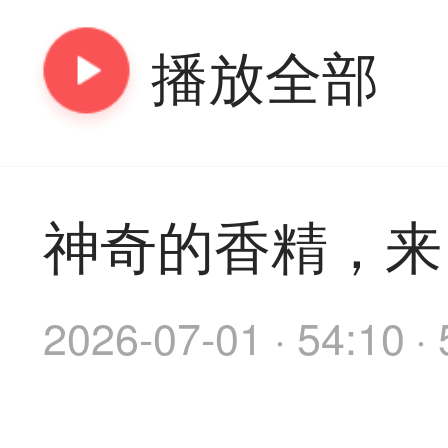
播放全部
2026-07-01
·
54:10
·