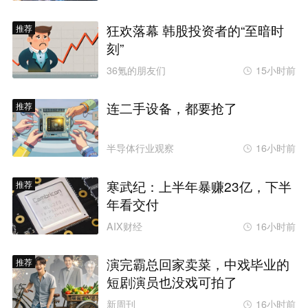
狂欢落幕 韩股投资者的“至暗时
推荐
刻”
36氪的朋友们
15小时前
连二手设备，都要抢了
推荐
半导体行业观察
16小时前
寒武纪：上半年暴赚23亿，下半
推荐
年看交付
AIX财经
16小时前
演完霸总回家卖菜，中戏毕业的
推荐
短剧演员也没戏可拍了
新周刊
16小时前