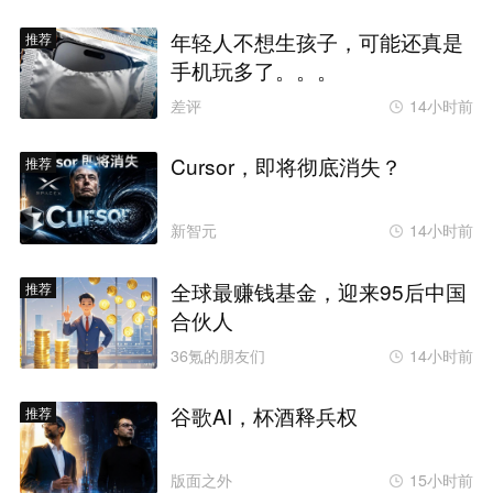
年轻人不想生孩子，可能还真是
推荐
手机玩多了。。。
差评
14小时前
Cursor，即将彻底消失？
推荐
新智元
14小时前
全球最赚钱基金，迎来95后中国
推荐
合伙人
36氪的朋友们
14小时前
谷歌AI，杯酒释兵权
推荐
版面之外
15小时前