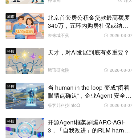
神译局
昨天
北京首套房公积金贷款最高额度
城市
340万，五环内购房社保或纳税
满一年即可！
未来城不落
2026-08-07
天才，对AI发展到底有多重要？
科技
腾讯研究院
2026-08-07
当 human in the loop 变成“闭着
科技
眼睛点确认”，企业Agent 安全还
能靠谁？
极客邦科技InfoQ
2026-08-07
开源Agent框架刷爆ARC-AGI-
科技
3，「自我改进」的RLM harnes
s引争议