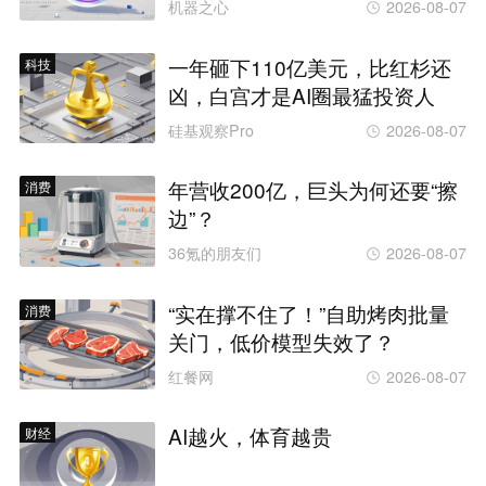
机器之心
2026-08-07
一年砸下110亿美元，比红杉还
科技
凶，白宫才是AI圈最猛投资人
硅基观察Pro
2026-08-07
年营收200亿，巨头为何还要“擦
消费
边”？
36氪的朋友们
2026-08-07
“实在撑不住了！”自助烤肉批量
消费
关门，低价模型失效了？
红餐网
2026-08-07
AI越火，体育越贵
财经