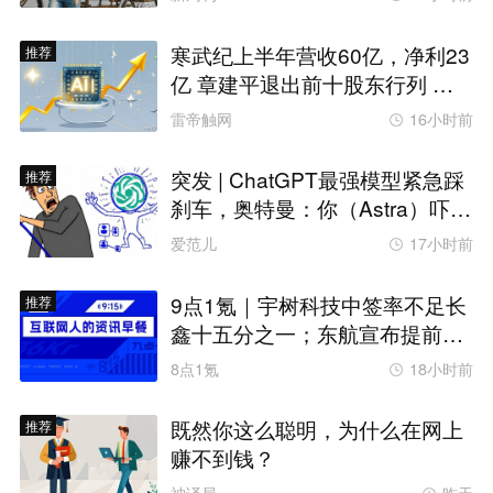
寒武纪上半年营收60亿，净利23
推荐
亿 章建平退出前十股东行列 或
套现百亿
雷帝触网
16小时前
突发 | ChatGPT最强模型紧急踩
推荐
刹车，奥特曼：你（Astra）吓到
我了
爱范儿
17小时前
9点1氪｜宇树科技中签率不足长
推荐
鑫十五分之一；东航宣布提前14
天可免费退改票；雪佛兰将停止
8点1氪
18小时前
在华销售
既然你这么聪明，为什么在网上
推荐
赚不到钱？