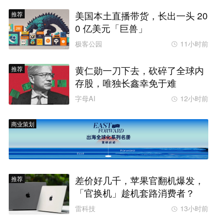
美国本土直播带货，长出一头 20
推荐
0 亿美元「巨兽」
极客公园
11小时前
黄仁勋一刀下去，砍碎了全球内
推荐
存股，唯独长鑫幸免于难
字母AI
12小时前
商业策划
差价好几千，苹果官翻机爆发，
推荐
「官换机」趁机套路消费者？
雷科技
13小时前