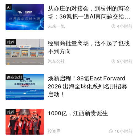
从亦庄的对接会，到杭州的辩论
AI
场：36氪把一道AI真问题交给了
年轻人
未来一氪
4小时前
经销商批量离场，活不起了也找
推荐
不到方向
汽车公社
9小时前
焕新启程！36氪East Forward
商业策划
2026 出海全球化系列名册招募
启动！
1000亿，江西新贵诞生
推荐
投资界
10小时前