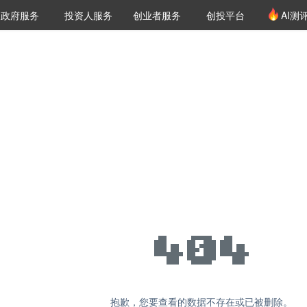
创投发布
项目推荐
核心服务
LP源计划
政府服务
投资人服务
创业者服务
创投平台
AI测
36氪Pro
VClub
VClub投资机构库
创投氪堂
城市之窗
投资机构职位推介
企业入驻
投资人认证
抱歉，您要查看的数据不存在或已被删除。