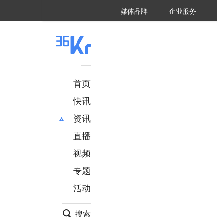
36氪Auto
数字时氪
企业号
未来消费
智能涌现
未来城市
启动Power on
媒体品牌
企业服务
企服点评
36氪出海
36氪研究院
潮生TIDE
36氪企服点评
36Kr研究院
36氪财经
职场bonus
36碳
后浪研究所
36Kr创新咨询
暗涌Waves
硬氪
氪睿研究院
首页
快讯
资讯
直播
最新
推荐
创投
财经
视频
汽车
AI
专题
科技
项目推荐
活动
专精特新
安徽
搜索