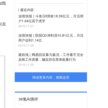
如既
最近内容
业绩快报 | ​斗鱼Q3营收18.59亿元，月活用
户1.64亿高于虎牙
与反
2019-11-27
业绩快报 | 陌陌Q3净利润10.81亿元，月活
用户达到1.14亿
。
2019-11-26
最前线 | 网易回应暴力裁员：工作量不完全
反映工作质量，确实存在简单粗暴行为
2019-11-25
阅读更多内容，狠戳这里
36氪AI测评