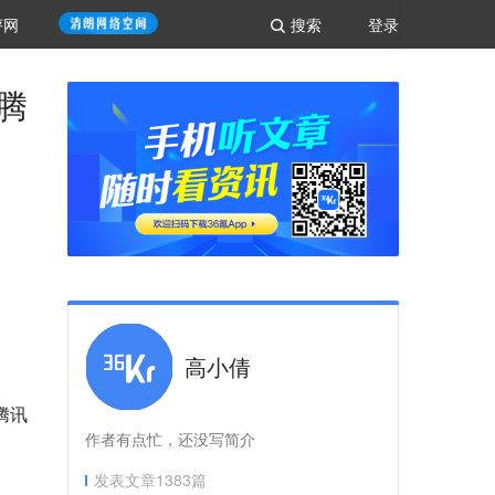
评网
搜索
登录
腾
高小倩
腾讯
作者有点忙，还没写简介
发表文章
1383
篇