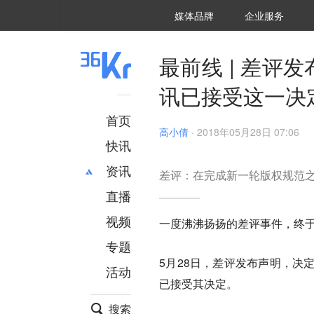
36氪Auto
数字时氪
企业号
未来消费
智能涌现
未来城市
启动Power on
媒体品牌
企业服务
企服点评
36氪出海
36氪研究院
潮生TIDE
36氪企服点评
36Kr研究院
36氪财经
职场bonus
36碳
后浪研究所
36Kr创新咨询
暗涌Waves
硬氪
氪睿研究院
最前线 | 差
讯已接受这一决
首页
高小倩
·
2018年05月28日 07:06
快讯
资讯
差评：在完成新一轮版权规范
直播
最新
推荐
创投
财经
视频
一度沸沸扬扬的差评事件，终
汽车
AI
专题
科技
项目推荐
5月28日，差评发布声明，决
活动
专精特新
安徽
已接受其决定。
搜索