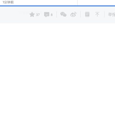
举
37
8
号甩出一条公告：关于腾讯兴趣内容基金（TOPIC）投资自媒
多争议，公司将重启更加严格的尽职调查程序，如与腾讯保护知
股。
予了很多的回击，但目前来看还是以一种低姿态进行道歉，并且
或内容合作请点击
转载说明
；违规转载必究。
品牌