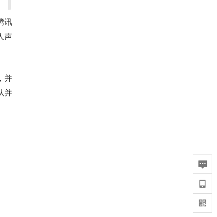
腾讯
人声
，并
队并