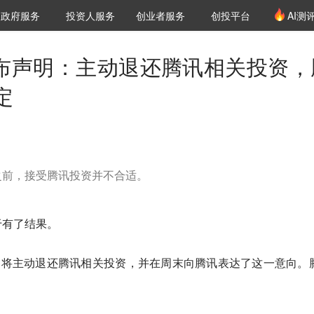
创投发布
项目推荐
核心服务
LP源计划
政府服务
投资人服务
创业者服务
创投平台
AI测
36氪Pro
VClub
VClub投资机构库
创投氪堂
城市之窗
投资机构职位推介
企业入驻
投资人认证
评发布声明：主动退还腾讯相关投资，
定
之前，接受腾讯投资并不合适。
于有了结果。
定将主动退还腾讯相关投资，并在周末向腾讯表达了这一意向。