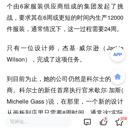
个由6家服装供应商组成的集团发起了挑
战，要求其在6周或更短的时间内生产12000
件服装，通常情况下，这一过程需要24周。
只有一位设计师，杰基·威尔逊（Jackie
Wilson），完成了这项任务。
到目前为止，她的公司仍然是科尔士的供应
商。科尔士的新任首席执行官米歇尔·加斯(
Michelle Gass )说，在那里，一个新的设计
从画板到店里只需要8周时间，通常这“实际
6
318
写评论...
上需要几个月的时间”。