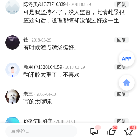
·
回复
陈冬美&13737163394
2018-03-29
可是我坚持不了，没人监督，此情此景很
应这句话，道理都懂却没能过好这一生
·
回复
鋒
2018-03-29
有时候灌点鸡汤挺好。
·
回复
新用户1320164159
2018-03-29
翻译腔太重了，不喜欢
·
回复
老三
2018-04-10
写的太啰嗦
·
回复
你微笑时好美
2018-04-01
改变、change
11
29
521
写评论...