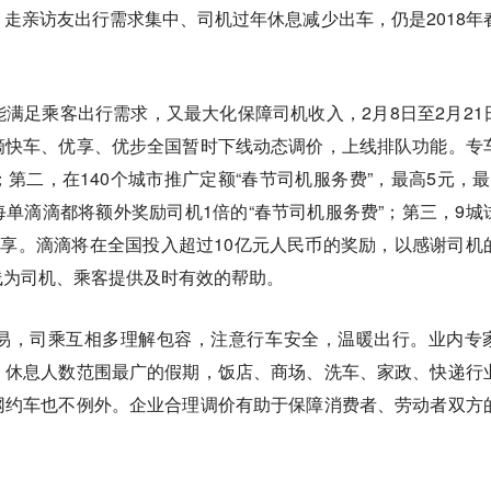
。走亲访友出行需求集中、司机过年休息减少出车，仍是2018年
满足乘客出行需求，又最大化保障司机收入，2月8日至2月21
滴快车、优享、优步全国暂时下线动态调价，上线排队功能。专
第二，在140个城市推广定额“春节司机服务费”，最高5元，最
单滴滴都将额外奖励司机1倍的“春节司机服务费”；第三，9城
优享。滴滴将在全国投入超过10亿元人民币的奖励，以感谢司机
线为司机、乘客提供及时有效的帮助。
易，司乘互相多理解包容，注意行车安全，温暖出行。业内专
、休息人数范围最广的假期，饭店、商场、洗车、家政、快递行
网约车也不例外。企业合理调价有助于保障消费者、劳动者双方
。