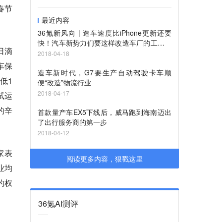
春节
最近内容
36氪新风向 | 造车速度比iPhone更新还要
快！汽车新势力们要这样改造车厂的工业基
日滴
因
2018-04-18
车保
造车新时代，G7要生产自动驾驶卡车顺
低1
便“改造”物流行业
2018-04-17
试运
的辛
首款量产车EX5下线后，威马跑到海南迈出
了出行服务商的第一步
2018-04-12
家表
阅读更多内容，狠戳这里
业均
的权
36氪AI测评