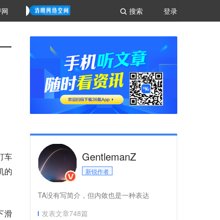
评网
搜索
登录
一
GentlemanZ
打车
机的
新锐作者
TA没有写简介，但内敛也是一种表达
下滑
发表文章
748
篇