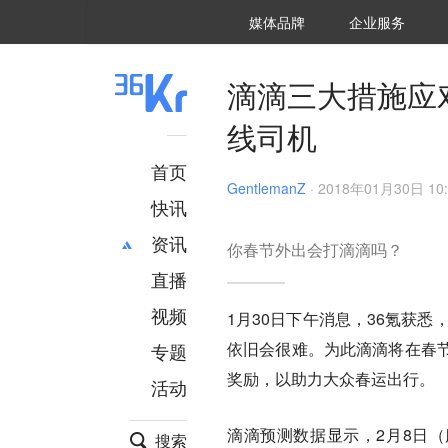
36氪Auto
数字时氪
企业号
未来消费
智能涌现
未来城市
启动Power on
媒体品牌
企业服务
企服点评
36氪出海
36氪研究院
潮生TIDE
36氪企服点评
36Kr研究院
36氪财经
职场bonus
36碳
后浪研究所
36Kr创新咨询
暗涌Waves
硬氪
氪睿研究院
滴滴三大措施应
线司机
首页
GentlemanZ
·
2018年01月30日 10:
快讯
资讯
你春节外出会打滴滴吗？
直播
最新
推荐
创投
财经
视频
1月30日下午消息，36氪获
汽车
AI
依旧会很难。为此滴滴将在春
专题
科技
项目推荐
奖励，以助力大众春运出行。
活动
专精特新
安徽
滴滴预测数据显示，2月8日（
搜索