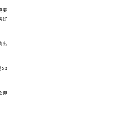
更要
美好
出
0
欢迎