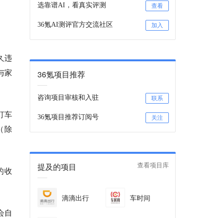
选靠谱AI，看真实评测
查看
36氪AI测评官方交流社区
加入
久违
与家
36氪项目推荐
咨询项目审核和入驻
联系
打车
36氪项目推荐订阅号
关注
（除
提及的项目
查看项目库
的收
滴滴出行
车时间
会自