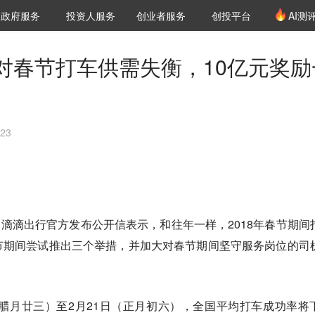
创投发布
项目推荐
核心服务
LP源计划
政府服务
投资人服务
创业者服务
创投平台
AI测
36氪Pro
VClub
VClub投资机构库
创投氪堂
城市之窗
投资机构职位推介
企业入驻
投资人认证
对春节打车供需失衡，10亿元奖励
23
悉，滴滴出行官方发布公开信表示，和往年一样，2018年春节期间
节期间尝试推出三个举措，并加大对春节期间坚守服务岗位的司
腊月廿三）至2月21日（正月初六），全国平均打车成功率将