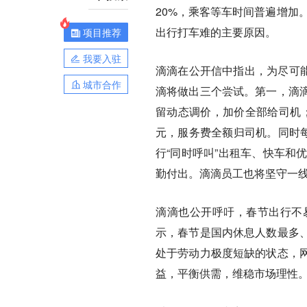
20%，乘客等车时间普遍增加
出行打车难的主要原因。
项目推荐
我要入驻
滴滴在公开信中指出，为尽可能
城市合作
滴将做出三个尝试。第一，滴
留动态调价，加价全部给司机；
元，服务费全额归司机。同时每
行“同时呼叫”出租车、快车和
勤付出。滴滴员工也将坚守一
滴滴也公开呼吁，春节出行不
示，春节是国内休息人数最多
处于劳动力极度短缺的状态，
益，平衡供需，维稳市场理性