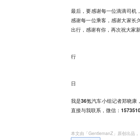
最后，要感谢每一位滴滴司机
感谢每一位乘客，感谢大家长
出行，感谢有你，再次祝大家
行
20
日
我是36氪汽车小组记者郑晓康
直接与我联系，微信：1573510
本文由「
GentlemanZ
」原创出品，