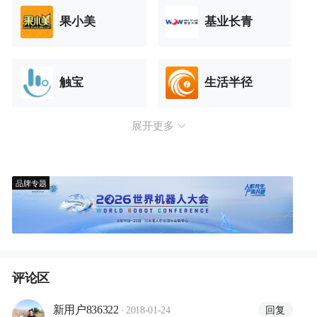
果小美
基业长青
触宝
生活半径
展开更多
品牌专题
评论区
·
回复
新用户836322
2018-01-24