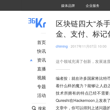
36氪Auto
数字时氪
企业号
未来消费
智能涌现
未来城市
启动Power on
媒体品牌
企业服务
企服点评
36氪出海
36氪研究院
潮生TIDE
36氪企服点评
36Kr研究院
36氪财经
职场bonus
36碳
后浪研究所
36Kr创新咨询
暗涌Waves
硬氪
氪睿研究院
区块链四大“杀
金、支付、标记
首页
chiming
·
2017年11月07日 10:00
快讯
资讯
这个领域充满了创新，发展速
直播
最新
推荐
创投
财经
视频
编者按：就在许多国家将比特币
汽车
AI
着什么样的魔力？能够让人趋
专题
科技
项目推荐
技术所拥有的特点已经不需要多
活动
专精特新
安徽
Qureshi在Hackerno
文章中，你可以得到上述问题的
搜索