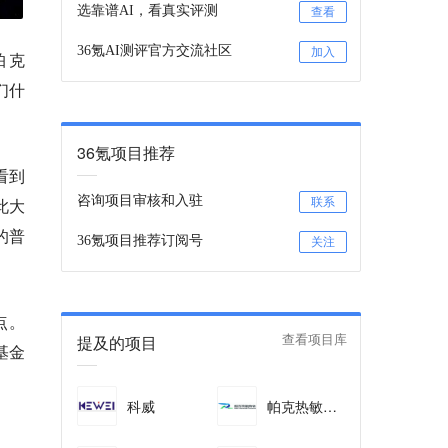
选靠谱AI，看真实评测
查看
36氪AI测评官方交流社区
加入
帕克
们什
36氪项目推荐
看到
咨询项目审核和入驻
此大
联系
的普
36氪项目推荐订阅号
关注
点。
提及的项目
查看项目库
基金
科威
帕克热敏陶瓷