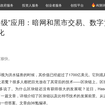
创投发布
项目推荐
核心服务
LP源计划
政府服务
投资人服务
创业者服务
创投平台
AI测
36氪Pro
VClub
VClub投资机构库
创投氪堂
城市之窗
投资机构职位推介
企业入驻
投资人认证
手级”应用：暗网和黑市交易、数字
化
度极快。
视为洪水猛兽的时候，其价值已经超过了1700亿美元。它到底
之若鹜？很多人都把目光放在了其背后的技术——区块链上。区
说了。为什么区块链还没有获得很大的发展呢？近日，Hase
on上发表了一篇文章，详细介绍了区块链以及比特币技术的发展前景。从
一些答案。文章由36氪编译。