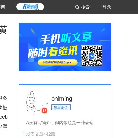
评网
搜索
登录
黄
chiming
具备
块链
氪星老友
eb
TA没有写简介，但内敛也是一种表达
这篇
发表文章
442
篇