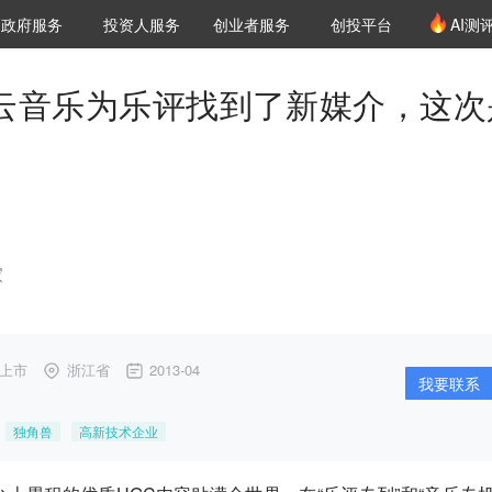
创投发布
项目推荐
核心服务
LP源计划
政府服务
投资人服务
创业者服务
创投平台
AI测
36氪Pro
VClub
VClub投资机构库
创投氪堂
城市之窗
投资机构职位推介
企业入驻
投资人认证
网易云音乐为乐评找到了新媒介，这次
家
上市
浙江省
2013-04
我要联系
独角兽
高新技术企业