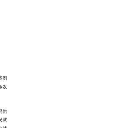
案例
激发
提供
员就