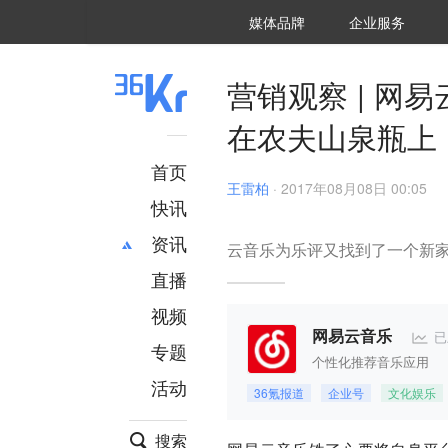
36氪Auto
数字时氪
企业号
未来消费
智能涌现
未来城市
启动Power on
媒体品牌
企业服务
企服点评
36氪出海
36氪研究院
潮生TIDE
36氪企服点评
36Kr研究院
36氪财经
职场bonus
36碳
后浪研究所
36Kr创新咨询
暗涌Waves
硬氪
氪睿研究院
营销观察 | 
在农夫山泉瓶上
首页
王雷柏
·
2017年08月08日 00:05
快讯
资讯
云音乐为乐评又找到了一个新
直播
最新
推荐
创投
财经
视频
汽车
AI
已
网易云音乐
专题
科技
项目推荐
个性化推荐音乐应用
活动
专精特新
安徽
36氪报道
企业号
文化娱乐
搜索