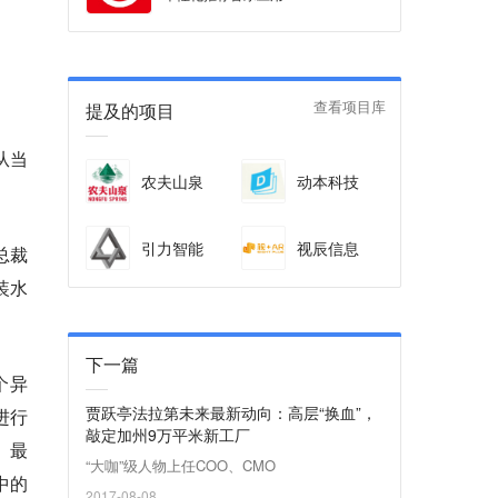
提及的项目
查看项目库
从当
农夫山泉
动本科技
引力智能
视辰信息
总裁
装水
下一篇
个异
贾跃亭法拉第未来最新动向：高层“换血”，
进行
敲定加州9万平米新工厂
。最
“大咖”级人物上任COO、CMO
中的
2017-08-08