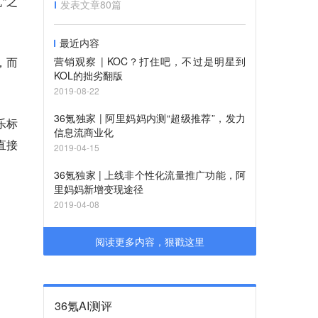
”之
发表文章
80
篇
最近内容
，而
营销观察 | KOC？打住吧，不过是明星到
KOL的拙劣翻版
2019-08-22
36氪独家 | 阿里妈妈内测“超级推荐”，发力
乐标
信息流商业化
直接
2019-04-15
36氪独家 | 上线非个性化流量推广功能，阿
里妈妈新增变现途径
2019-04-08
阅读更多内容，狠戳这里
36氪AI测评