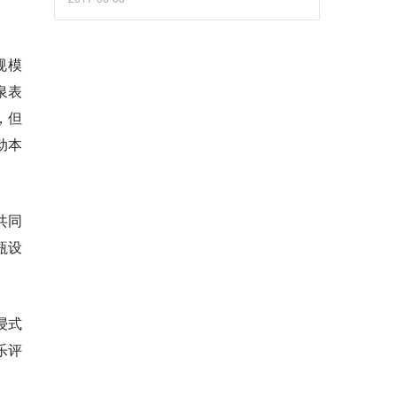
规模
泉表
，但
动本
共同
瓶设
浸式
乐评