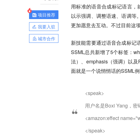
用标准的语音合成标记语言，就
项目推荐
以示强调、调整语速、语调等
更加愿意去互动。不过目前这
我要入驻
城市合作
新技能需要通过语音合成标记语言（Spe
SSML总共新增了5个标签：whi
法）、emphasis（强调）
面就是一个说悄悄话的SSML
<speak>
用户名是Boxi Yang
<amazon:effect name=
</speak>