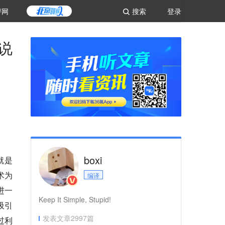
评网
搜索
登录
说
boxi
就是
术为
编译
进一
Keep It Simple, Stupid!
吸引
发表文章
2997
篇
过利