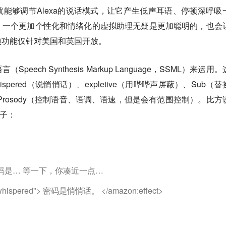
能够调节Alexa的说话模式，让它产生低声耳语、停顿深呼吸
。一个更加个性化和情绪化的虚拟助理无疑是更加聪明的，也会
项功能仅针对美国和英国开放。
ech Synthesis Markup Language，SSML）来运用
spered（说悄悄话）、expletive（用哔哔声屏蔽）、Sub（替
以及Prosody（控制语音、语调、语速，但是会有范围控制）。比方
例子：
，密码是… 等一下，你凑近一点…
"whispered"> 密码是悄悄话。 </amazon:effect>