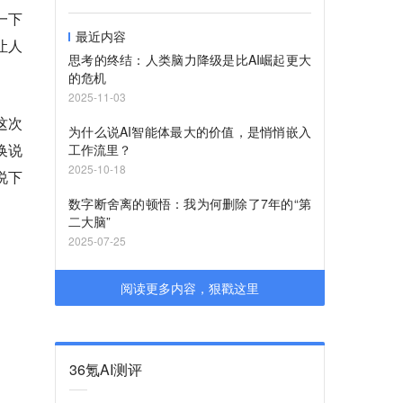
一下
最近内容
让人
思考的终结：人类脑力降级是比AI崛起更大
的危机
2025-11-03
。这次
为什么说AI智能体最大的价值，是悄悄嵌入
换说
工作流里？
2025-10-18
说下
数字断舍离的顿悟：我为何删除了7年的“第
二大脑”
2025-07-25
阅读更多内容，狠戳这里
36氪AI测评