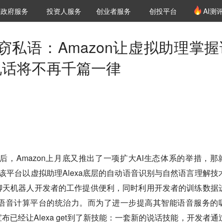
创投发布
项目推荐
核心服务
LP源计划
政府服务
投资人服务
创业者服务
创投平台
AI测
36氪Pro
VClub
VClub投资机构库
创投氪堂
城市之窗
投资机构职位推介
企业入驻
投资人认证
窃私语：Amazon让虚拟助理掌握
a说话将不再千篇一律
之后，Amazon上月底又推出了一项扩大AI生态体系的举措，那
发布。该平台以虚拟助理Alexa底层的自动语音识别与自然语言理解技
聊天机器人开发者的工作提供便利，同时利用开发者的训练数据
ex在语音计算平台的统治力。而为了进一步提高其智能语音服务的
已经让Alexa get到了新技能：一套新的说话技能，开发者通