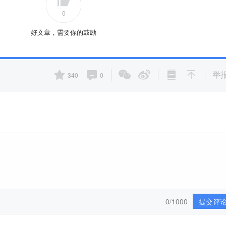
0
好文章，需要你的鼓励
举
340
0
0/1000
提交评