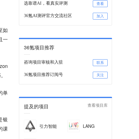
选靠谱AI，看真实评测
查看
36氪AI测评官方交流社区
加入
至如
且一
36氪项目推荐
咨询项目审核和入驻
联系
on
巧。
36氪项目推荐订阅号
关注
的单
提及的项目
查看项目库
是银
引力智能
LANG
的课