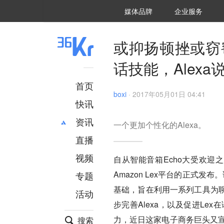
36氪Auto
数字时氪
企业号
未来消费
智能涌现
未来城市
启动Power on
媒体品牌
企业服务
企服点评
36氪出海
36氪研究院
潮生TIDE
36氪企服点评
36Kr研究院
36氪财经
职场bonus
36碳
后浪研究所
36Kr创新咨询
暗涌Waves
硬氪
氪睿研究院
或抑扬顿挫或窃
话技能，Alex
首页
boxi
·
2017年05月01日 04:41
快讯
资讯
一个更加个性化的Alexa。
直播
最新
推荐
创投
财经
视频
自从智能音箱Echo大受欢迎
汽车
AI
Amazon Lex平台的正式
专题
科技
项目推荐
基础，旨在利用一系列工具为
活动
专精特新
安徽
步完善Alexa，以及促进L
力，近日这家电子商务巨头又宣布
搜索