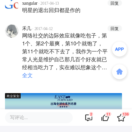
·
回复
xangular
2017-04-13
明星的退出回归都是作的
·
回复
禾几
2017-04-12
网络社交的边际效应就像吃包子，第
1个、第2个最爽，第10个就饱了，
第11个就吃不下去了，我作为一个平
常人光是维护自己那几百个好友就已
经相当吃力了，实在难以想象这个数
字乘以一个五位六位数甚至更多
全文
╭(╯ε╰)╮我们总是在有意无意地
美化自己的生活，把自我粉饰和片刻
商业策划
的美好当成一种持久的象征，而当现
实与虚拟（或者说是我们所期望发生
的）的巨大落差真实地呈现在我们面
2
11
136
写评论...
前，我们大声感叹：“这不是我想要
的生活！”其实呢，假如生活欺骗了
商务合作
关于我们
加入我们
联系我们