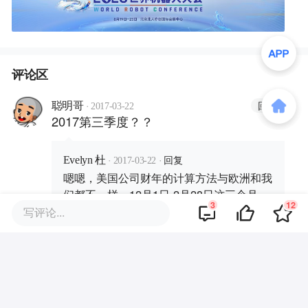
评论区
·
回复
聪明哥
2017-03-22
2017第三季度？？
·
·
回复
Evelyn 杜
2017-03-22
嗯嗯，美国公司财年的计算方法与欧洲和我
们都不一样。12月1日-2月28日这三个月，
3
12
是耐克2017财年第三季度。
写评论...
·
·
回复
聪明哥
2017-05-11
回复
Evelyn 杜
：
学习了！