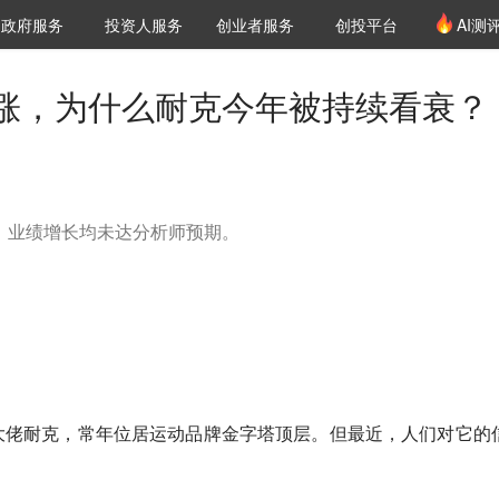
创投发布
项目推荐
核心服务
LP源计划
政府服务
投资人服务
创业者服务
创投平台
AI测
36氪Pro
VClub
VClub投资机构库
创投氪堂
城市之窗
投资机构职位推介
企业入驻
投资人认证
涨，为什么耐克今年被持续看衰？
报，业绩增长均未达分析师预期。
大佬耐克，常年位居运动品牌金字塔顶层。但最近，人们对它的