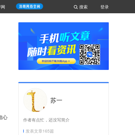
评网
搜索
登录
苏一
信心
作者有点忙，还没写简介
发表文章
165
篇