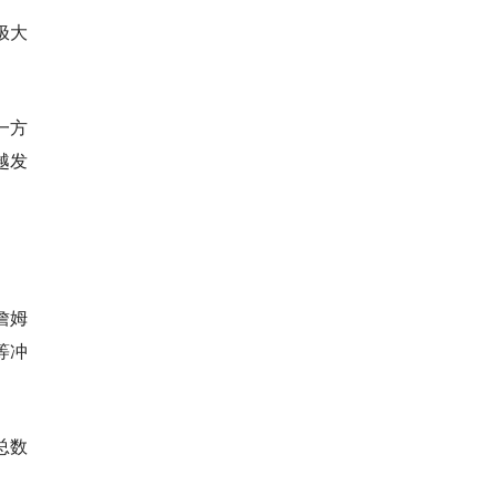
极大
一方
越发
詹姆
等冲
总数