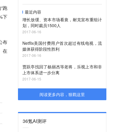
的“跑
最近内容
%下
增长放缓、资本市场看衰，耐克宣布重组计
划，同时裁员1500人
2017-06-16
公布
Netflix美国付费用户首次超过有线电视，流
媒体获得阶段性胜利
。在
2017-06-16
贾跃亭找回了杨丽杰等老将，乐视上市和非
上市体系进一步分离
2017-06-15
阅读更多内容，狠戳这里
36氪AI测评