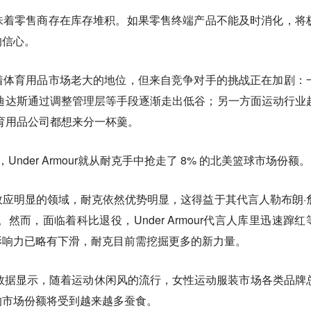
味着零售商存在库存堆积。如果零售终端产品不能及时消化，将
的信心。
着体育用品市场老大的地位，但来自竞争对手的挑战正在加剧：
发力，阿迪达斯通过调整管理层等手段逐渐走出低谷；另一方面运动行业
体育用品公司都想来分一杯羹。
nder Armour就从耐克手中抢走了 8% 的北美篮球市场份额。
应明显的领域，耐克依然优势明显，这得益于其代言人勒布朗·
然而，面临着科比退役，Under Armour代言人库里迅速蹿红
影响力已略有下滑，耐克目前需挖掘更多的新力量。
数据显示，随着运动休闲风的流行，女性运动服装市场各类品牌
的市场份额将受到越来越多蚕食。