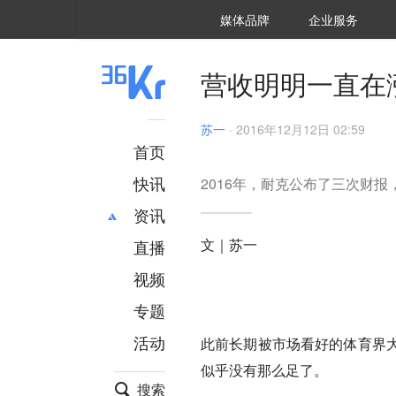
36氪Auto
数字时氪
企业号
未来消费
智能涌现
未来城市
启动Power on
媒体品牌
企业服务
企服点评
36氪出海
36氪研究院
潮生TIDE
36氪企服点评
36Kr研究院
36氪财经
职场bonus
36碳
后浪研究所
36Kr创新咨询
暗涌Waves
硬氪
氪睿研究院
营收明明一直在
苏一
·
2016年12月12日 02:59
首页
快讯
2016年，耐克公布了三次财
资讯
文｜苏一
直播
最新
推荐
创投
财经
视频
汽车
AI
专题
科技
项目推荐
活动
此前长期被市场看好的体育界
专精特新
安徽
似乎没有那么足了。
搜索