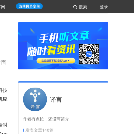
评网
搜索
登录
方面
和科技
译言
机应
作者有点忙，还没写简介
括叫
发表文章
148
篇
pp