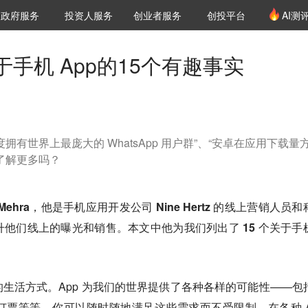
创投发布
项目推荐
核心服务
LP源计划
政府服务
投资人服务
创业者服务
创投平台
AI测
36氪Pro
VClub
VClub投资机构库
创投氪堂
城市之窗
投资机构职位推介
企业入驻
投资人认证
手机 App的15个有趣事实
有世界上最庞大的 WhatsApp 用户群”、“安卓在应用下载量
了解更多吗？
 Mehra，他是手机应用开发公司 Nine Hertz 的线上营销人员
他们线上的曝光和销售。本文中他为我们列出了 15 个关于手
生活方式。App 为我们的世界提供了各种各样的可能性——包
票等等。你可以随时随地满足这些需求而不受限制。在各种 A