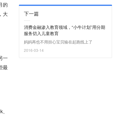
六月的
下一篇
，大
消费金融渗入教育领域，“小牛计划”用分期
服务切入儿童教育
妈妈再也不用担心宝贝输在起跑线上了
2016-03-14
另一
些最
k、