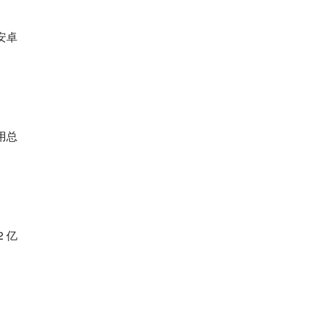
安卓
用总
 亿