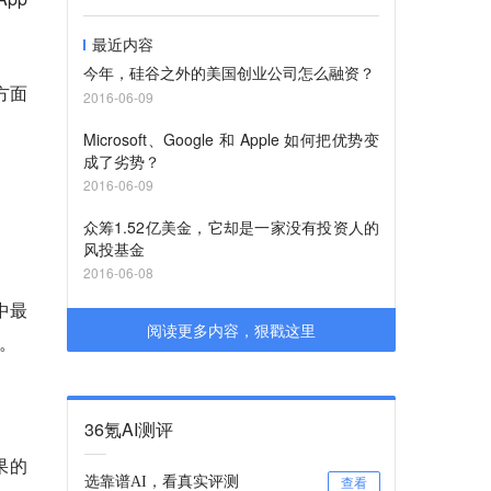
最近内容
今年，硅谷之外的美国创业公司怎么融资？
方面
2016-06-09
Microsoft、Google 和 Apple 如何把优势变
成了劣势？
2016-06-09
众筹1.52亿美金，它却是一家没有投资人的
风投基金
2016-06-08
中最
阅读更多内容，狠戳这里
%。
36氪AI测评
果的
选靠谱AI，看真实评测
查看