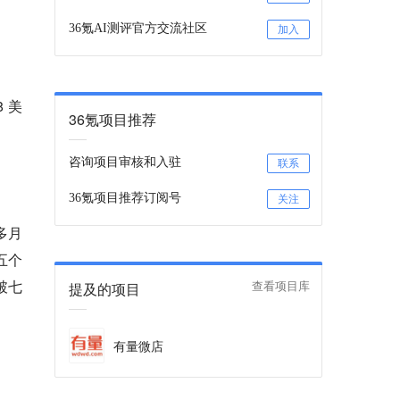
36氪AI测评官方交流社区
加入
 美
36氪项目推荐
咨询项目审核和入驻
联系
36氪项目推荐订阅号
关注
多月
五个
破七
提及的项目
查看项目库
有量微店