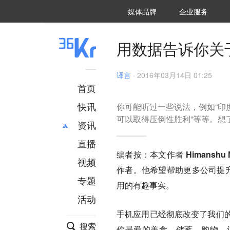
36氪Auto
数字时氪
企业号
未来消费
智能涌现
未来城市
启动Power on
媒体品牌
企业服务
企服点评
36氪出海
36氪研究院
潮生TIDE
36氪企服点评
36Kr研究院
36氪财经
职场bonus
36碳
后浪研究所
36Kr创新咨询
暗涌Waves
硬氪
氪睿研究院
用数据告诉你关于
译言
·
2016年03月14日 01:25
首页
快讯
你可能听过一些说法，例如“印度拥
可以取得压倒性胜利”等等。想
资讯
直播
最新
推荐
编者按：本文作者 Himanshu
创投
财经
视频
作者。他希望帮助更多公司提升
汽车
AI
专题
用的有趣事实。
科技
项目推荐
活动
专精特新
安徽
手机应用已经彻底改变了我们的
搜索
你最爱的美食、储蓄、购物、订